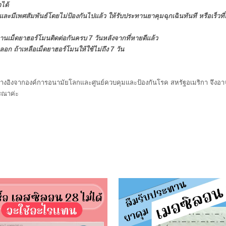
ได้
และมีเพศสัมพันธ์โดยไม่ป้องกันไปแล้ว ให้รับประทานยาคุมฉุกเฉินทันที หรือเร็วที่ส
ทานเม็ดยาฮอร์โมนติดต่อกันครบ 7 วันหลังจากที่หายดีแล้ว
ลอก ถ้าเหลือเม็ดยาฮอร์โมนให้ใช้ไม่ถึง 7 วัน
จากองค์การอนามัยโลกและศูนย์ควบคุมและป้องกันโรค สหรัฐอเมริกา จึงอาจพบได
ารณาค่ะ