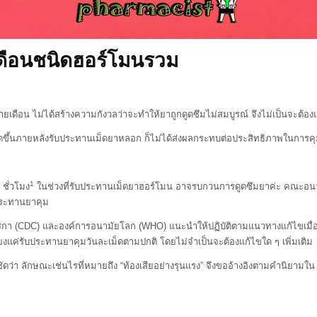
เดือนชนิดฮอร์โมนรวม
ม่ได้สร้างความกังวลว่าจะทำให้ยาถูกดูดซึมไม่สมบูรณ์ จึงไม่เป็นจะต้อง
ายหลังรับประทานเม็ดยาหลอก ก็ไม่ได้ส่งผลกระทบต่อประสิทธิภาพในการคุม
1
ชั่วโมง
ในช่วงที่รับประทานเม็ดยาฮอร์โมน อาจรบกวนการดูดซึมยาค่ะ คณะอน
ประทานยาคุม
C) และองค์การอนามัยโลก (WHO) แนะนำให้ปฏิบัติตามแนวทางแก้ไขเมื่อลืมร
เพียงแค่รับประทานยาคุมวันละเม็ดตามปกติ โดยไม่จำเป็นจะต้องแก้ไขใด ๆ เพิ่มเติม
 ลักษณะเช่นไรที่หมายถึง “ท้องเสียอย่างรุนแรง” จึงขออ้างอิงตามคำนิยามใน 