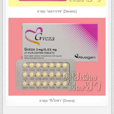
ยาคุม “เดอราเรซ” (Derarez)
ยาคุม “จีเว็กซ่า” (Gveza)