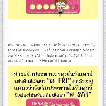
หรือถ้ากำลังจะแกะเม็ดยา “ส SAT” มาใช้ในวันเสาร์ แต่กลับเห็นเม็ด
ยา “ศ FRI” ยังตกค้างอยู่ในแผง ก็แสดงว่าลืมใช้ในวันศุกร์ จึงต้องแกะ
เม็ด “ศ FRI” และ “ส SAT” มารับประทานพร้อมกัน ซึ่งถ้าไม่มีการ
ตรวจสอบ ก็อาจพลาดการใช้ยาคุมไป 1 วันนะคะ