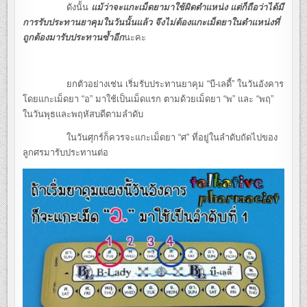
ดังนั้น
แม้ว่าจะแกะเม็ดยามาใช้ผิดตำแหน่ง แต่ก็ถือว่าได้มี
การรับประทานยาคุมในวันนั้นแล้ว จึงไม่ต้องแกะเม็ดยาในตำแหน่งที่
ถูกต้องมารับประทานซ้ำอีก
นะคะ
ยกตัวอย่างเช่น เริ่มรับประทานยาคุม “บี-เลดี้” ในวันอังคาร
โดยแกะเม็ดยา “อ” มาใช้เป็นเม็ดแรก ตามด้วยเม็ดยา “พ” และ “พฤ”
ในวันพุธและพฤหัสบดีตามลำดับ
ในวันศุกร์ก็ควรจะแกะเม็ดยา “ศ” ที่อยู่ในลำดับถัดไปของ
ลูกศรมารับประทานต่อ