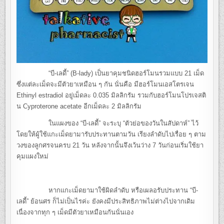
“บี-เลดี้” (B-lady) เป็นยาคุมชนิดฮอร์โมนรวมแบบ 21 เม็ด
ซึ่งแต่ละเม็ดจะมีตัวยาเหมือน ๆ กัน นั่นคือ มีฮอร์โมนเอสโตรเจน
Ethinyl estradiol อยู่เม็ดละ 0.035 มิลลิกรัม รวมกับฮอร์โมนโปรเจสติ
น Cyproterone acetate อีกเม็ดละ 2 มิลลิกรัม
ในแผงของ “บี-เลดี้” จะระบุ “ตัวย่อของวันในสัปดาห์” ไว้
โดยให้ผู้ใช้แกะเม็ดยามารับประทานตามวัน เรียงลำดับไปเรื่อย ๆ ตาม
วงของลูกศรจนครบ 21 วัน หลังจากนั้นจึงเว้นว่าง 7 วันก่อนเริ่มใช้ยา
คุมแผงใหม่
หากแกะเม็ดยามาใช้ผิดลำดับ หรือเผลอรับประทาน “บี-
เลดี้” ย้อนศร ก็ไม่เป็นไรค่ะ ยังคงมีประสิทธิภาพไม่ต่างไปจากเดิม
เนื่องจากทุก ๆ เม็ดมีตัวยาเหมือนกันนั่นเอง