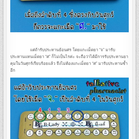
แต่ถ้ารับประทานย้อนศร โดยแกะเม็ดยา “จ” มารับ
ประทานแทนเม็ดยา “ศ” ก็ไม่เป็นไรค่ะ จะถือว่าได้มีการรับประทานยา
คุมในวันศุกร์เรียบร้อยแล้ว จึงไม่ต้องแกะเม็ดยา “ศ” มารับประทานซ้ำ
อีก