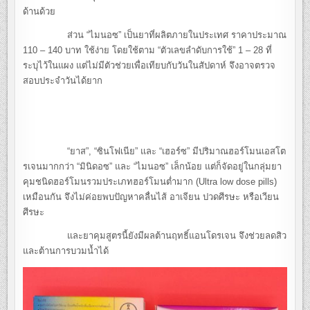
ด้านด้วย
ส่วน “ไมนอซ” เป็นยาที่ผลิตภายในประเทศ ราคาประมาณ
110 – 140 บาท ใช้ง่าย โดยใช้ตาม “ตัวเลขลำดับการใช้” 1 – 28 ที่
ระบุไว้ในแผง แต่ไม่มีตัวช่วยเพื่อเทียบกับวันในสัปดาห์ จึงอาจตรวจ
สอบประจำวันได้ยาก
“ยาส”, “ซินโฟเนีย” และ “เฮอร์ซ” มีปริมาณฮอร์โมนเอสโต
รเจนมากกว่า “มินิดอซ” และ “ไมนอซ” เล็กน้อย แต่ก็จัดอยู่ในกลุ่มยา
คุมชนิดฮอร์โมนรวมประเภทฮอร์โมนต่ำมาก (Ultra low dose pills)
เหมือนกัน จึงไม่ค่อยพบปัญหาคลื่นไส้ อาเจียน ปวดศีรษะ หรือเวียน
ศีรษะ
และยาคุมสูตรนี้ยังมีผลต้านฤทธิ์แอนโดรเจน จึงช่วยลดสิว
และต้านการบวมน้ำได้