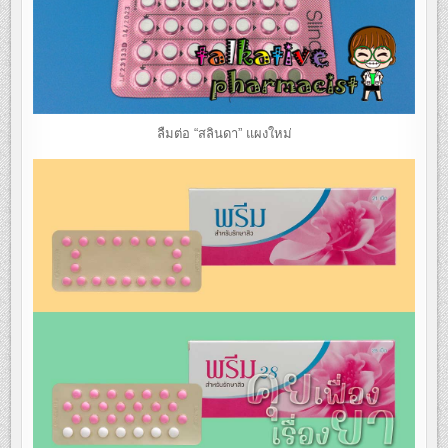
ลืมต่อ “สลินดา” แผงใหม่