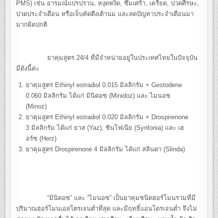
PMS) เช่น อารมณ์แปรปรวน, หงุดหงิด, ซึมเศร้า, เครียด, ปวดศีรษะ,
ปวดประจำเดือน หรือเจ็บคัดตึงเต้านม และลดปัญหาประจำเดือนมา
มากผิดปกติ
ยาคุมสูตร 24/4 ที่มีจำหน่ายอยู่ในประเทศไทยในปัจจุบัน
มีดังนี้ค่ะ
ยาคุมสูตร Ethinyl estradiol 0.015 มิลลิกรัม + Gestodene
0.060 มิลลิกรัม ได้แก่ มินิดอซ (Minidoz) และ ไมนอซ
(Minoz)
ยาคุมสูตร Ethinyl estradiol 0.020 มิลลิกรัม + Drospirenone
3 มิลลิกรัม ได้แก่ ยาส (Yaz), ซินโฟเนีย (Synfonia) และ เฮ
อร์ซ (Herz)
ยาคุมสูตร Drospirenone 4 มิลลิกรัม ได้แก่ สลินดา (Slinda)
“มินิดอซ” และ “ไมนอซ” เป็นยาคุมชนิดฮอร์โมนรวมที่มี
ปริมาณฮอร์โมนเอสโตรเจนต่ำที่สุด และมีฤทธิ์แอนโดรเจนต่ำ จึงไม่