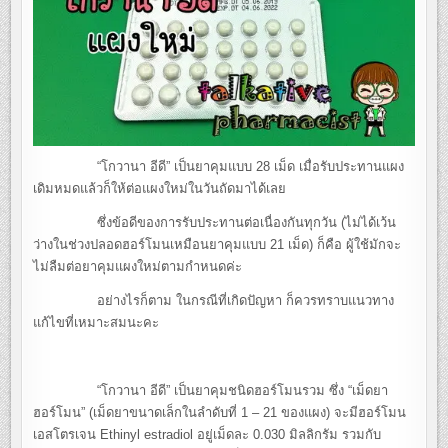
“โกวานา อีดี” เป็นยาคุมแบบ 28 เม็ด เมื่อรับประทานแผง
เดิมหมดแล้วก็ให้ต่อแผงใหม่ในวันถัดมาได้เลย
ซึ่งข้อดีของการรับประทานต่อเนื่องกันทุกวัน (ไม่ได้เว้น
ว่างในช่วงปลอดฮอร์โมนเหมือนยาคุมแบบ 21 เม็ด) ก็คือ ผู้ใช้มักจะ
ไม่ลืมต่อยาคุมแผงใหม่ตามกำหนดค่ะ
อย่างไรก็ตาม ในกรณีที่เกิดปัญหา ก็ควรทราบแนวทาง
แก้ไขที่เหมาะสมนะคะ
“โกวานา อีดี” เป็นยาคุมชนิดฮอร์โมนรวม ซึ่ง “เม็ดยา
ฮอร์โมน” (เม็ดยาขนาดเล็กในลำดับที่ 1 – 21 ของแผง) จะมีฮอร์โมน
เอสโตรเจน Ethinyl estradiol อยู่เม็ดละ 0.030 มิลลิกรัม รวมกับ