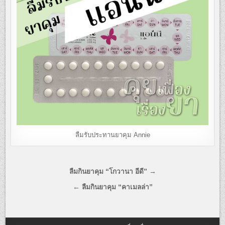
ลืมรับประทานยาคุม Annie
แนะแนว
ลืมกินยาคุม “โกวานา อีดี” →
เรื่อง
← ลืมกินยาคุม “คาเมลล่า”