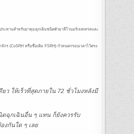
ับประทานสำหรับยาคุมฉุกเฉินชนิดตัวยาลีโวนอร์เจสเทรลและ
าจักร (CoSRH หรือชื่อเดิม FSRH) กำหนดกรอบเวลาไว้ตรง
ยว ให้เร็วที่สุดภายใน 72 ชั่วโมงหลังมี
นิดฉุกเฉินอื่น ๆ แทน ก็ยังควรรับ
้องกันใด ๆ เลย