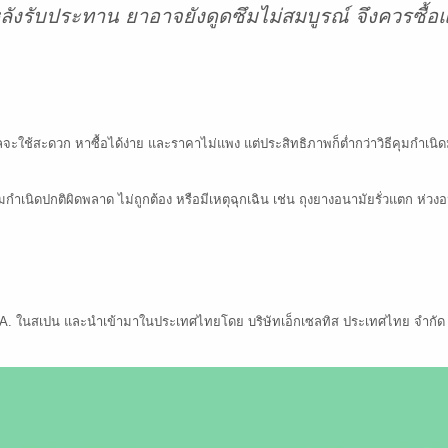
งรับประทาน ยาอาจยังดูดซึมไม่สมบูรณ์ จึงควรซื้อแผ
รลจะใช้สะดวก หาซื้อได้ง่าย และราคาไม่แพง แต่ประสิทธิภาพก็ต่ำกว่าวิธีคุมกำเ
ุมกำเนิดปกติผิดพลาด ไม่ถูกต้อง หรือมีเหตุฉุกเฉิน เช่น ถุงยางอนามัยรั่วแตก ห่
 S.A. ในสเปน และนำเข้ามาในประเทศไทยโดย บริษัทเอ็กเซลทิส ประเทศไทย จำกัด 