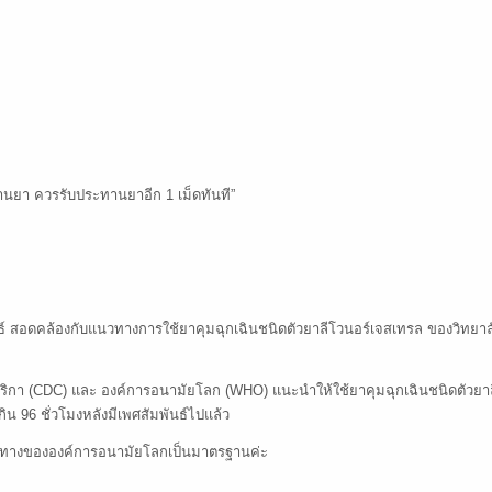
นยา ควรรับประทานยาอีก 1 เม็ดทันที”
ธ์ สอดคล้องกับแนวทางการใช้ยาคุมฉุกเฉินชนิดตัวยาลีโวนอร์เจสเทรล ของวิทย
กา (CDC) และ องค์การอนามัยโลก (WHO) แนะนำให้ใช้ยาคุมฉุกเฉินชนิดตัวยาลีโ
น 96 ชั่วโมงหลังมีเพศสัมพันธ์ไปแล้ว
นวทางขององค์การอนามัยโลกเป็นมาตรฐานค่ะ