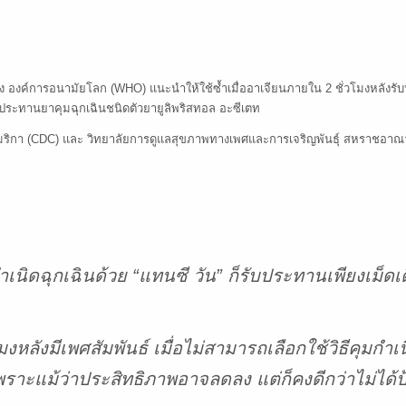
ง องค์การอนามัยโลก (WHO) แนะนำให้ใช้ซ้ำเมื่ออาเจียนภายใน 2 ชั่วโมงหลังร
บประทานยาคุมฉุกเฉินชนิดตัวยายูลิพริสทอล อะซีเตท
มริกา (CDC) และ วิทยาลัยการดูแลสุขภาพทางเพศและการเจริญพันธุ์ สหราชอาณ
ำเนิดฉุกเฉินด้วย “แทนซี วัน” ก็รับประทานเพียงเม็ดเดี
โมงหลังมีเพศสัมพันธ์ เมื่อไม่สามารถเลือกใช้วิธีคุมกำเ
พราะแม้ว่าประสิทธิภาพอาจลดลง แต่ก็คงดีกว่าไม่ได้ป