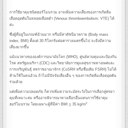
การใช้ยาคุมชนิดฮอร์โมนรวม อาจเพิ่มความเสี่ยงของการเกิดลิ่ม
เลือดอุดตันในหลอดเลือดดำ (Venous thromboembolism; VTE) ได้
ค่ะ
ซึ่งผู้ที่อยู่ในเกณฑ์อ้วนมาก หรือมีค่าดัชนีมวลกาย (Body mass
index; BMI) ตั้งแต่ 30 กิโลกรัมต่อตารางเมตรขึ้นไป จะยิ่งมีความ
เสี่ยงมากขึ้น
แม้แนวทางขององค์การอนามัยโลก (WHO), ศูนย์ควบคุมและป้องกัน
โรค สหรัฐอเมริกา (CDC) และวิทยาลัยการดูแลสุขภาพทางเพศและ
การเจริญพันธุ์ สหราชอาณาจักร (CoSRH หรือชื่อเดิม FSRH) ไม่ได้
ห้ามใช้ในคนอ้วน ถ้าไม่มีปัจจัยเสี่ยงอื่น ๆ ของการเกิดลิ่มเลือดอุดตัน
ร่วมด้วย
แต่เพื่อความปลอดภัย ก็ควรเพิ่มความระมัดระวังในการเลือกสูตรยา
คุมที่เหมาะสม หรืออาจพิจารณาทางเลือกอื่นแทนการใช้ยาคุม
2
ฮอร์โมนรวม โดยเฉพาะผู้ที่มีค่า BMI
>
35 kg/m