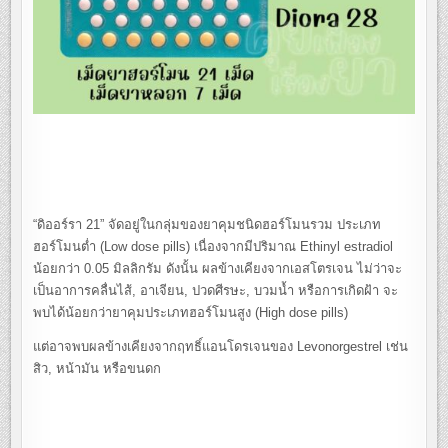
“ดิออร์รา 21” จัดอยู่ในกลุ่มของยาคุมชนิดฮอร์โมนรวม ประเภท
ฮอร์โมนต่ำ (Low dose pills) เนื่องจากมีปริมาณ Ethinyl estradiol
น้อยกว่า 0.05 มิลลิกรัม ดังนั้น ผลข้างเคียงจากเอสโตรเจน ไม่ว่าจะ
เป็นอาการคลื่นไส้, อาเจียน, ปวดศีรษะ, บวมน้ำ หรือการเกิดฝ้า จะ
พบได้น้อยกว่ายาคุมประเภทฮอร์โมนสูง (High dose pills)
แต่อาจพบผลข้างเคียงจากฤทธิ์แอนโดรเจนของ Levonorgestrel เช่น
สิว, หน้ามัน หรือขนดก