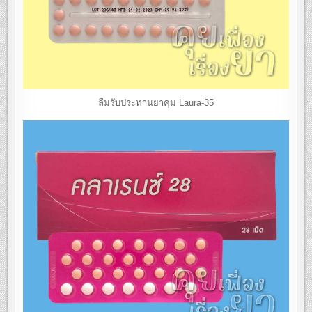
ลืมรับประทานยาคุม Laura-35