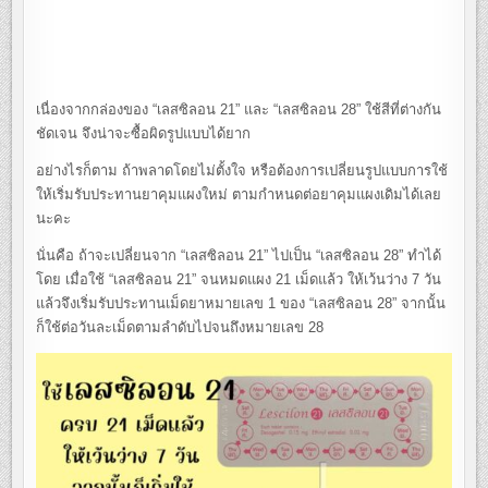
เนื่องจากกล่องของ “เลสซิลอน 21” และ “เลสซิลอน 28” ใช้สีที่ต่างกัน
ชัดเจน จึงน่าจะซื้อผิดรูปแบบได้ยาก
อย่างไรก็ตาม ถ้าพลาดโดยไม่ตั้งใจ หรือต้องการเปลี่ยนรูปแบบการใช้
ให้เริ่มรับประทานยาคุมแผงใหม่ ตามกำหนดต่อยาคุมแผงเดิมได้เลย
นะคะ
นั่นคือ ถ้าจะเปลี่ยนจาก “เลสซิลอน 21” ไปเป็น “เลสซิลอน 28” ทำได้
โดย เมื่อใช้ “เลสซิลอน 21” จนหมดแผง 21 เม็ดแล้ว ให้เว้นว่าง 7 วัน
แล้วจึงเริ่มรับประทานเม็ดยาหมายเลข 1 ของ “เลสซิลอน 28” จากนั้น
ก็ใช้ต่อวันละเม็ดตามลำดับไปจนถึงหมายเลข 28