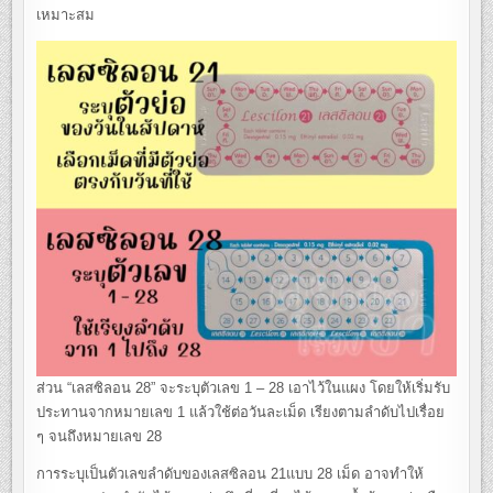
เหมาะสม
ส่วน “เลสซิลอน 28” จะระบุตัวเลข 1 – 28 เอาไว้ในแผง โดยให้เริ่มรับ
ประทานจากหมายเลข 1 แล้วใช้ต่อวันละเม็ด เรียงตามลำดับไปเรื่อย
ๆ จนถึงหมายเลข 28
การระบุเป็นตัวเลขลำดับของเลสซิลอน 21แบบ 28 เม็ด อาจทำให้