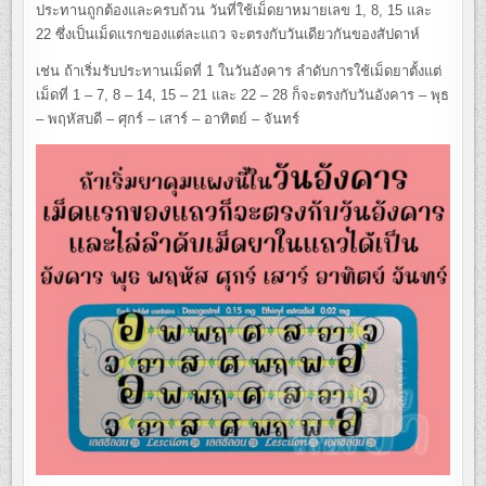
ประทานถูกต้องและครบถ้วน วันที่ใช้เม็ดยาหมายเลข 1, 8, 15 และ
22 ซึ่งเป็นเม็ดแรกของแต่ละแถว จะตรงกับวันเดียวกันของสัปดาห์
เช่น ถ้าเริ่มรับประทานเม็ดที่ 1 ในวันอังคาร ลำดับการใช้เม็ดยาตั้งแต่
เม็ดที่ 1 – 7, 8 – 14, 15 – 21 และ 22 – 28 ก็จะตรงกับวันอังคาร – พุธ
– พฤหัสบดี – ศุกร์ – เสาร์ – อาทิตย์ – จันทร์