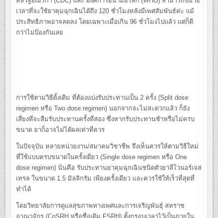
สหรัฐอเมริกา (CDC) และ องค์การอนามัยโลก (WHO) สามารถขยาย
เวลาที่จะใช้ยาคุมฉุกเฉินได้ถึง 120 ชั่วโมงหลังมีเพศสัมพันธ์ค่ะ แม้
ประสิทธิภาพอาจลดลง โดยเฉพาะเมื่อเกิน 96 ชั่วโมงไปแล้ว แต่ก็ดี
กว่าไม่ป้องกันเลย
การใช้ตามวิธีดั้งเดิม ที่ต้องแบ่งรับประทานเป็น 2 ครั้ง (Split dose
regimen หรือ Two dose regimen) นอกจากจะไม่สะดวกแล้ว ก็ยัง
เสี่ยงที่จะลืมรับประทานครั้งที่สอง ซึ่งหากรับประทานช้าหรือไม่ครบ
ขนาด ยาก็อาจไม่ได้ผลเท่าที่ควร
ในปัจจุบัน หลายหน่วยงาน/สมาคมวิชาชีพ จึงเห็นควรให้ตามวิธีใหม่
ที่ใช้แบบครบขนาดในครั้งเดียว (Single dose regimen หรือ One
dose regimen) นั่นคือ รับประทานยาคุมฉุกเฉินชนิดตัวยาลีโวนอร์เจส
เทรล ในขนาด 1.5 มิลลิกรัม เพียงครั้งเดียว และควรใช้ให้เร็วที่สุดที่
ทำได้
โดยวิทยาลัยการดูแลสุขภาพทางเพศและการเจริญพันธุ์ สหราช
อาณาจักร (CoSRH หรือชื่อเดิม FSRH) ตั้งกรอบเวลาไว้เป็นภายใน