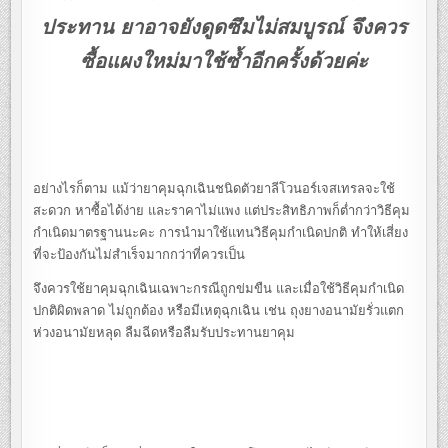
ประทาน ยาอาจยังดูดซึมไม่สมบูรณ์ จึงควร
ซื้อแผงใหม่มาใช้ซ้ำอีกครั้งด้วยค่ะ
อย่างไรก็ตาม แม้ว่ายาคุมฉุกเฉินชนิดตัวยาลีโวนอร์เจสเทรลจะใช้
สะดวก หาซื้อได้ง่าย และราคาไม่แพง แต่ประสิทธิภาพก็ต่ำกว่าวิธีคุม
กำเนิดมาตรฐานนะคะ การนำมาใช้แทนวิธีคุมกำเนิดปกติ ทำให้เสี่ยง
ที่จะป้องกันไม่สำเร็จมากกว่าที่ควรเป็น
จึงควรใช้ยาคุมฉุกเฉินเฉพาะกรณีถูกข่มขืน และเมื่อใช้วิธีคุมกำเนิด
ปกติผิดพลาด ไม่ถูกต้อง หรือมีเหตุฉุกเฉิน เช่น ถุงยางอนามัยรั่วแตก
ห่วงอนามัยหลุด ลืมฉีดหรือลืมรับประทานยาคุม