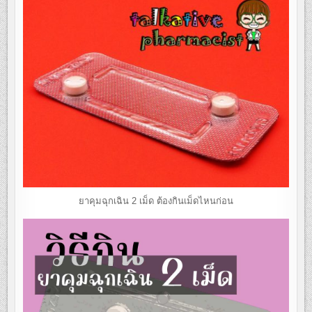
ยาคุมฉุกเฉิน 2 เม็ด ต้องกินเม็ดไหนก่อน