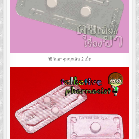
วิธีกินยาคุมฉุกเฉิน 2 เม็ด