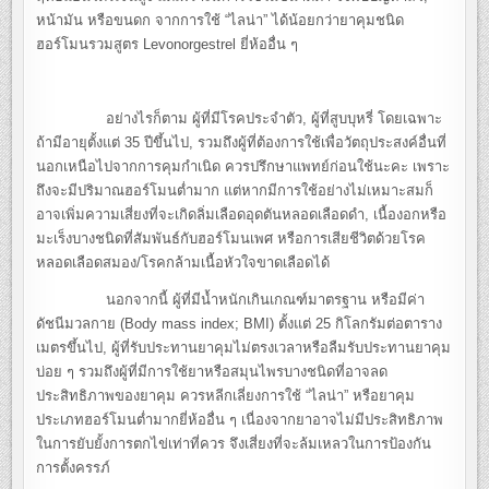
หน้ามัน หรือขนดก จากการใช้ “ไลน่า” ได้น้อยกว่ายาคุมชนิด
ฮอร์โมนรวมสูตร Levonorgestrel ยี่ห้ออื่น ๆ
อย่างไรก็ตาม ผู้ที่มีโรคประจำตัว, ผู้ที่สูบบุหรี่ โดยเฉพาะ
ถ้ามีอายุตั้งแต่ 35 ปีขึ้นไป, รวมถึงผู้ที่ต้องการใช้เพื่อวัตถุประสงค์อื่นที่
นอกเหนือไปจากการคุมกำเนิด ควรปรึกษาแพทย์ก่อนใช้นะคะ เพราะ
ถึงจะมีปริมาณฮอร์โมนต่ำมาก แต่หากมีการใช้อย่างไม่เหมาะสมก็
อาจเพิ่มความเสี่ยงที่จะเกิดลิ่มเลือดอุดตันหลอดเลือดดำ, เนื้องอกหรือ
มะเร็งบางชนิดที่สัมพันธ์กับฮอร์โมนเพศ หรือการเสียชีวิตด้วยโรค
หลอดเลือดสมอง/โรคกล้ามเนื้อหัวใจขาดเลือดได้
นอกจากนี้ ผู้ที่มีน้ำหนักเกินเกณฑ์มาตรฐาน หรือมีค่า
ดัชนีมวลกาย (Body mass index; BMI) ตั้งแต่ 25 กิโลกรัมต่อตาราง
เมตรขึ้นไป, ผู้ที่รับประทานยาคุมไม่ตรงเวลาหรือลืมรับประทานยาคุม
บ่อย ๆ รวมถึงผู้ที่มีการใช้ยาหรือสมุนไพรบางชนิดที่อาจลด
ประสิทธิภาพของยาคุม ควรหลีกเลี่ยงการใช้ “ไลน่า” หรือยาคุม
ประเภทฮอร์โมนต่ำมากยี่ห้ออื่น ๆ เนื่องจากยาอาจไม่มีประสิทธิภาพ
ในการยับยั้งการตกไข่เท่าที่ควร จึงเสี่ยงที่จะล้มเหลวในการป้องกัน
การตั้งครรภ์