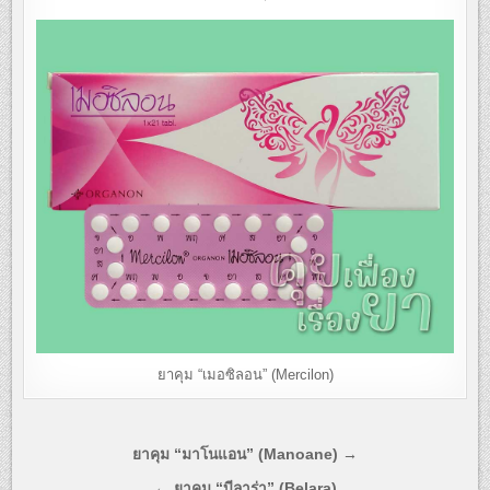
ยาคุม “เมอซิลอน” (Mercilon)
แนะแนว
ยาคุม “มาโนแอน” (Manoane) →
เรื่อง
← ยาคุม “บีลาร่า” (Belara)