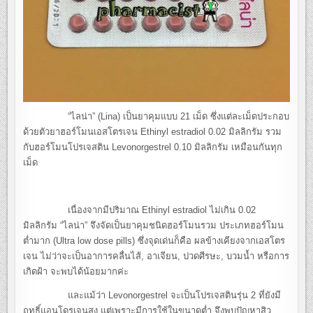
“ไลน่า” (Lina) เป็นยาคุมแบบ 21 เม็ด ซึ่งแต่ละเม็ดประกอบ
ด้วยตัวยาฮอร์โมนเอสโตรเจน Ethinyl estradiol 0.02 มิลลิกรัม รวม
กับฮอร์โมนโปรเจสติน Levonorgestrel 0.10 มิลลิกรัม เหมือนกันทุก
เม็ด
เนื่องจากมีปริมาณ Ethinyl estradiol ไม่เกิน 0.02
มิลลิกรัม “ไลน่า” จึงจัดเป็นยาคุมชนิดฮอร์โมนรวม ประเภทฮอร์โมน
ต่ำมาก (Ultra low dose pills) ซึ่งจุดเด่นก็คือ ผลข้างเคียงจากเอสโตร
เจน ไม่ว่าจะเป็นอาการคลื่นไส้, อาเจียน, ปวดศีรษะ, บวมน้ำ หรือการ
เกิดฝ้า จะพบได้น้อยมากค่ะ
และแม้ว่า Levonorgestrel จะเป็นโปรเจสตินรุ่น 2 ที่ยังมี
ฤทธิ์แอนโดรเจนสูง แต่เพราะมีการใช้ในขนาดต่ำ จึงพบปัญหาสิว,