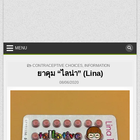
MENU
POSTED
CONTRACEPTIVE CHOICES
,
INFORMATION
IN
ยาคุม “ไลน่า” (Lina)
08/06/2020