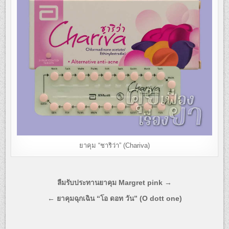
ยาคุม “ชาริว่า” (Chariva)
แนะแนว
ลืมรับประทานยาคุม Margret pink →
เรื่อง
← ยาคุมฉุกเฉิน “โอ ดอท วัน” (O dott one)