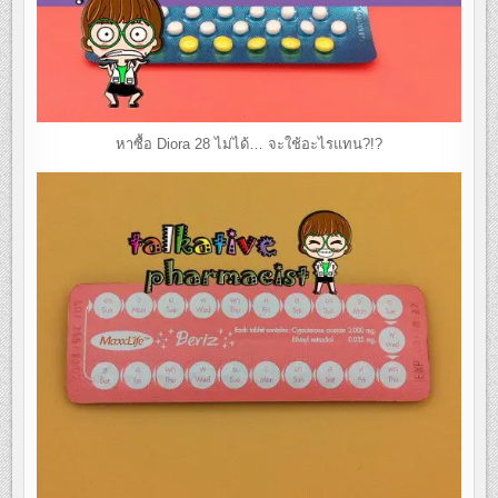
หาซื้อ Diora 28 ไม่ได้… จะใช้อะไรแทน?!?