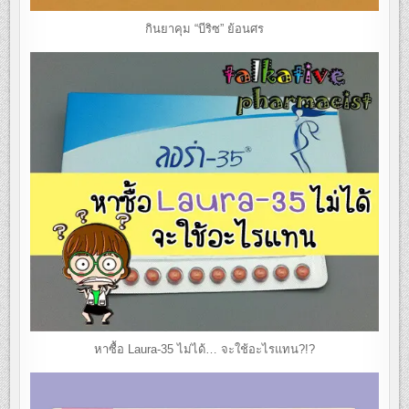
กินยาคุม “บีริซ” ย้อนศร
หาซื้อ Laura-35 ไม่ได้… จะใช้อะไรแทน?!?