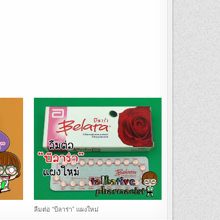
ลืมต่อ “บีลาร่า” แผงใหม่