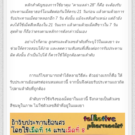
หลักสำคัญของการใช้ยาคุม “คาเมลล่า 28” ก็คือ จะต้องรับ
ประทานเม็ดยาฮอร์โมนติดต่อกันให้ครบ 21 วันก่อน แล้วตามด้วยการ
รับประทานเม็ดยาหลอกอีก 7 วัน ดังนั้น แม้จะสลับตำแหน่ง แต่ถ้ายัง
คงได้ใช้เม็ดสีเหลืองใน 21 วันแรก แล้วตามด้วยเม็ดสีขาวใน 7 วัน
สุดท้าย ก็ถือว่าตรงตามหลักการดังกล่าวนั่นเอง
อย่างไรก็ตาม ลูกศรและตัวเลขลำดับที่ระบุไว้ในแผงยา จะ
ช่วยให้ตรวจสอบได้ง่าย และลดความสับสนที่เสี่ยงต่อการรับประทาน
ผิด ดังนั้น ถ้าเป็นไปได้ ก็ควรใช้ให้ถูกต้องตามลำดับ
การแก้ไขสามารถทำได้หลายวิธีค่ะ ตัวอย่างแรกก็คือ ให้
รับประทานย้อนศรต่อจนหมดแถวนี้ จากนั้นจึงค่อยรับประทานแถวถัด
ไปตามลำดับที่ถูกต้อง
ลำดับการใช้จริงของเม็ดยาในแถวนี้ จึงกลายเป็นตัวเลข
สีชมพูในภาพ ไม่ใช่ตัวเลขสีดำที่อยู่ในแผงยา