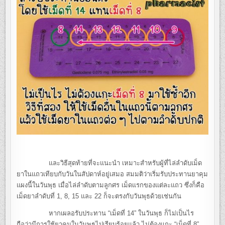
และวิธีสุดท้ายที่จะแนะนำ เหมาะสำหรับผู้ที่ไล่ลำดับเม็ด
ยาในแถวเทียบกับวันในสัปดาห์อยู่เสมอ สมมติว่าเริ่มรับประทานยาคุม
แผงนี้ในวันพุธ เมื่อไล่ลำดับตามลูกศร เม็ดแรกของแต่ละแถว ซึ่งก็คือ
เม็ดยาลำดับที่ 1, 8, 15 และ 22 ก็จะตรงกับวันพุธด้วยเช่นกัน
หากเผลอรับประทาน “เม็ดที่ 14” ในวันพุธ ก็ไม่เป็นไร
ถือว่ามีการใช้ยาคุมในวันพุธไปเรียบร้อยแล้ว ไม่ต้องแกะ “เม็ดที่ 8”