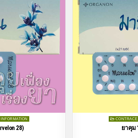
Posted
INFORMATION
CONTRACEP
in
rvelon 28)
ยาคุม 