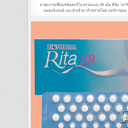
ยาคุมรายเดือนชนิดฮอร์โมนรวมแบบ 28 เม็ด ยี่ห้อ “มาร์
เนเธอร์แลนด์ และนำเข้ามาจำหน่ายโดย ออร์กานอน