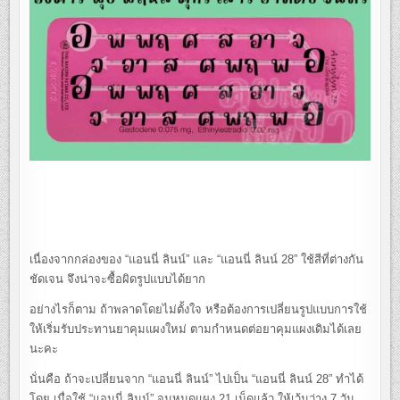
เนื่องจากกล่องของ “แอนนี่ ลินน์” และ “แอนนี่ ลินน์ 28” ใช้สีที่ต่างกัน
ชัดเจน จึงน่าจะซื้อผิดรูปแบบได้ยาก
อย่างไรก็ตาม ถ้าพลาดโดยไม่ตั้งใจ หรือต้องการเปลี่ยนรูปแบบการใช้
ให้เริ่มรับประทานยาคุมแผงใหม่ ตามกำหนดต่อยาคุมแผงเดิมได้เลย
นะคะ
นั่นคือ ถ้าจะเปลี่ยนจาก “แอนนี่ ลินน์” ไปเป็น “แอนนี่ ลินน์ 28” ทำได้
โดย เมื่อใช้ “แอนนี่ ลินน์” จนหมดแผง 21 เม็ดแล้ว ให้เว้นว่าง 7 วัน