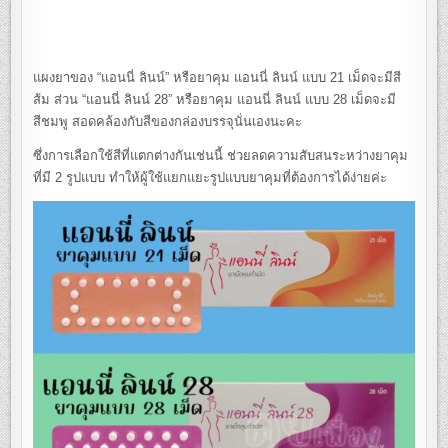
แผงยาของ “แอนนี่ ลินน์” หรือยาคุม แอนนี่ ลินน์ แบบ 21 เม็ดจะมีสี
ส้ม ส่วน “แอนนี่ ลินน์ 28” หรือยาคุม แอนนี่ ลินน์ แบบ 28 เม็ดจะมี
สีชมพู สอดคล้องกับสีของกล่องบรรจุนั่นเองนะคะ
ซึ่งการเลือกใช้สีที่แตกต่างกันเช่นนี้ ช่วยลดความสับสนระหว่างยาคุม
ที่มี 2 รูปแบบ ทำให้ผู้ใช้แยกแยะรูปแบบยาคุมที่ต้องการได้ง่ายค่ะ