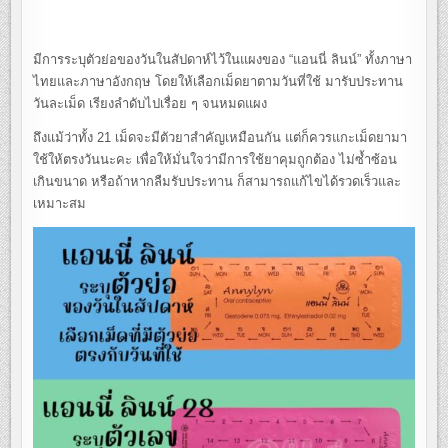
มีการระบุตัวย่อของวันในสัปดาห์ไว้ในแผงของ “แอนนี่ ลินน์” ทั้งภาษา
ไทยและภาษาอังกฤษ โดยให้เลือกเม็ดยาตามวันที่ใช้ มารับประทาน
วันละเม็ด เรียงลำดับไปเรื่อย ๆ จนหมดแผง
ถึงแม้ว่าทั้ง 21 เม็ดจะมีตัวยาสำคัญเหมือนกัน แต่ก็ควรแกะเม็ดยามา
ใช้ให้ตรงวันนะคะ เพื่อให้มั่นใจว่ามีการใช้ยาคุมถูกต้อง ไม่ซ้ำซ้อน
เกินขนาด หรือถ้าหากลืมรับประทาน ก็สามารถแก้ไขได้รวดเร็วและ
เหมาะสม