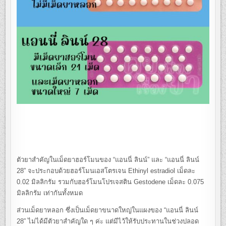
ตัวยาสำคัญในเม็ดยาฮอร์โมนของ “แอนนี่ ลินน์” และ “แอนนี่ ลินน์
28” จะประกอบด้วยฮอร์โมนเอสโตรเจน Ethinyl estradiol เม็ดละ
0.02 มิลลิกรัม รวมกับฮอร์โมนโปรเจสติน Gestodene เม็ดละ 0.075
มิลลิกรัม เท่ากันทั้งหมด
ส่วนเม็ดยาหลอก ซึ่งเป็นเม็ดยาขนาดใหญ่ในแผงของ “แอนนี่ ลินน์
28” ไม่ได้มีตัวยาสำคัญใด ๆ ค่ะ แต่มีไว้ให้รับประทานในช่วงปลอด