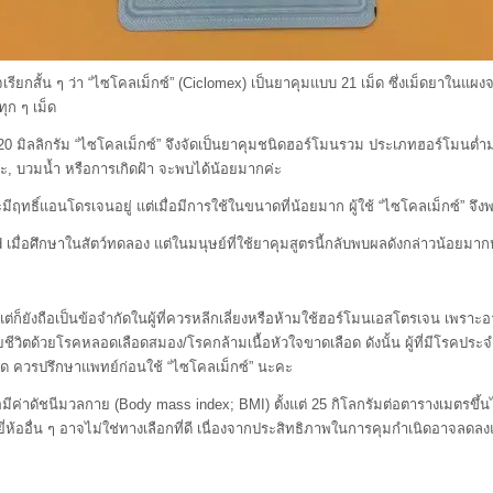
น ๆ ว่า “ไซโคลเม็กซ์” (Ciclomex) เป็นยาคุมแบบ 21 เม็ด ซึ่งเม็ดยาในแผงจะม
ุก ๆ เม็ด
ลิกรัม “ไซโคลเม็กซ์” จึงจัดเป็นยาคุมชนิดฮอร์โมนรวม ประเภทฮอร์โมนต่ำมาก (Ul
ีรษะ, บวมน้ำ หรือการเกิดฝ้า จะพบได้น้อยมากค่ะ
์แอนโดรเจนอยู่ แต่เมื่อมีการใช้ในขนาดที่น้อยมาก ผู้ใช้ “ไซโคลเม็กซ์” จึงพบ
กษาในสัตว์ทดลอง แต่ในมนุษย์ที่ใช้ยาคุมสูตรนี้กลับพบผลดังกล่าวน้อยมากหรือ
็นข้อจำกัดในผู้ที่ควรหลีกเลี่ยงหรือห้ามใช้ฮอร์โมนเอสโตรเจน เพราะอาจเพิ่ม
ิตด้วยโรคหลอดเลือดสมอง/โรคกล้ามเนื้อหัวใจขาดเลือด ดังนั้น ผู้ที่มีโรคประจำตัว, ผ
ำเนิด ควรปรึกษาแพทย์ก่อนใช้ “ไซโคลเม็กซ์” นะคะ
ัชนีมวลกาย (Body mass index; BMI) ตั้งแต่ 25 กิโลกรัมต่อตารางเมตรขึ้นไป
้ออื่น ๆ อาจไม่ใช่ทางเลือกที่ดี เนื่องจากประสิทธิภาพในการคุมกำเนิดอาจลดลงและ