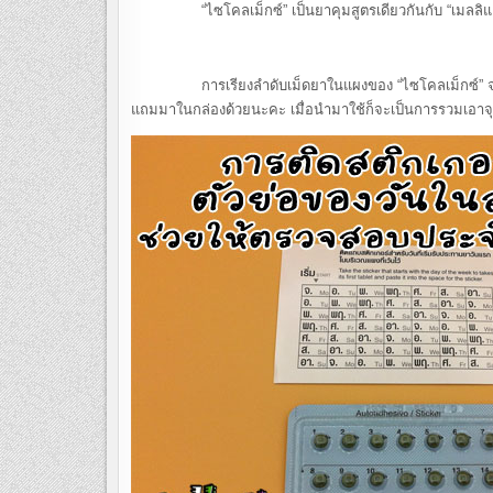
“ไซโคลเม็กซ์” เป็นยาคุมสูตรเดียวกันกับ “เมลลิแอน
การเรียงลำดับเม็ดยาในแผงของ “ไซโคลเม็กซ์” จะระบุเป็น
แถมมาในกล่องด้วยนะคะ เมื่อนำมาใช้ก็จะเป็นการรวมเอาจุ