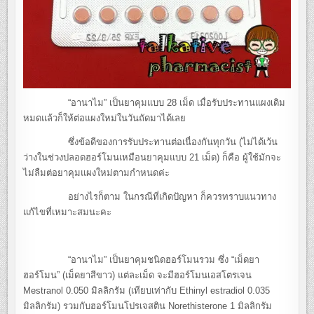
“อานาไม” เป็นยาคุมแบบ 28 เม็ด เมื่อรับประทานแผงเดิม
หมดแล้วก็ให้ต่อแผงใหม่ในวันถัดมาได้เลย
ซึ่งข้อดีของการรับประทานต่อเนื่องกันทุกวัน (ไม่ได้เว้น
ว่างในช่วงปลอดฮอร์โมนเหมือนยาคุมแบบ 21 เม็ด) ก็คือ ผู้ใช้มักจะ
ไม่ลืมต่อยาคุมแผงใหม่ตามกำหนดค่ะ
อย่างไรก็ตาม ในกรณีที่เกิดปัญหา ก็ควรทราบแนวทาง
แก้ไขที่เหมาะสมนะคะ
“อานาไม” เป็นยาคุมชนิดฮอร์โมนรวม ซึ่ง “เม็ดยา
ฮอร์โมน” (เม็ดยาสีขาว) แต่ละเม็ด จะมีฮอร์โมนเอสโตรเจน
Mestranol 0.050 มิลลิกรัม (เทียบเท่ากับ Ethinyl estradiol 0.035
มิลลิกรัม) รวมกับฮอร์โมนโปรเจสติน Norethisterone 1 มิลลิกรัม