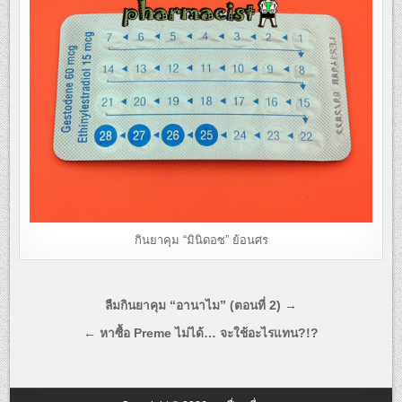
กินยาคุม “มินิดอซ” ย้อนศร
แนะแนว
ลืมกินยาคุม “อานาไม” (ตอนที่ 2) →
เรื่อง
← หาซื้อ Preme ไม่ได้… จะใช้อะไรแทน?!?