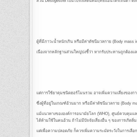
ส่วน Desogestrel เป็นโปรเจสตินที่มีฤทธิ์แอนโดรเจนต่ำ ดังน
ผู้ที่มีภาวะน้ำหนักเกิน หรือมีค่าดัชนีมวลกาย (Body mass 
เนื่องจากหลักฐานส่วนใหญ่บ่งชี้ว่า หากรับประทานถูกต้องแ
แต่การใช้ยาคุมชนิดฮอร์โมนรวม อาจเพิ่มความเสี่ยงของการ
ซึ่งผู้ที่อยู่ในเกณฑ์อ้วนมาก หรือมีค่าดัชนีมวลกาย (Body m
แม้แนวทางขององค์การอนามัยโลก (WHO), ศูนย์ควบคุมและป
ได้ห้ามใช้ในคนอ้วน ถ้าไม่มีปัจจัยเสี่ยงอื่น ๆ ของการเกิดลิ่
แต่เพื่อความปลอดภัย ก็ควรเพิ่มความระมัดระวังในการเลื