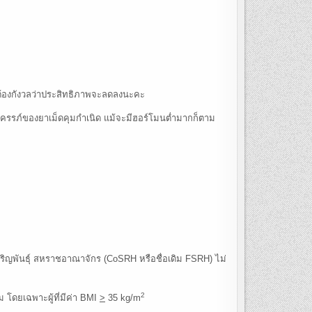
ไม่ต้องกังวลว่าประสิทธิภาพจะลดลงนะคะ
้งครรภ์ของยาเม็ดคุมกำเนิด แม้จะมีฮอร์โมนต่ำมากก็ตาม
ญพันธุ์ สหราชอาณาจักร (CoSRH หรือชื่อเดิม FSRH) ไม่
2
 โดยเฉพาะผู้ที่มีค่า BMI
>
35 kg/m