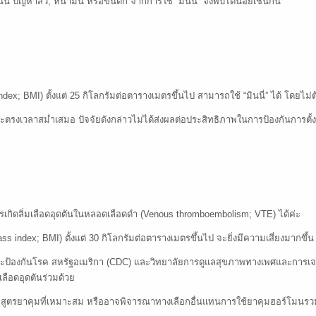
ั้น ปัญหาสิว, หน้ามัน หรือขนดก จากการใช้ “มินนี่” จึงพบได้น้อยเช่นกัน
index; BMI) ตั้งแต่ 25 กิโลกรัมต่อตารางเมตรขึ้นไป สามารถใช้ “มินนี่” ได้ โดย
ละตรงเวลาสม่ำเสมอ ปัจจัยดังกล่าวไม่ได้ส่งผลต่อประสิทธิภาพในการป้องกันการตั
เกิดลิ่มเลือดอุดตันในหลอดเลือดดำ (Venous thromboembolism; VTE) ได้ค่ะ
ass index; BMI) ตั้งแต่ 30 กิโลกรัมต่อตารางเมตรขึ้นไป จะยิ่งมีความเสี่ยงมากขึ้น
้องกันโรค สหรัฐอเมริกา (CDC) และวิทยาลัยการดูแลสุขภาพทางเพศและการเจริ
มเลือดอุดตันร่วมด้วย
อกสูตรยาคุมที่เหมาะสม หรืออาจพิจารณาทางเลือกอื่นแทนการใช้ยาคุมฮอร์โมนรวม