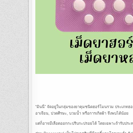
“มินนี่” จัดอยู่ในกลุ่มของยาคุมชนิดฮอร์โมนรวม ประเภทฮอร์
อาเจียน, ปวดศีรษะ, บวมน้ำ หรือการเกิดฝ้า จึงพบได้น้อย
แต่ก็อาจมีเลือดออกกะปริบกะปรอยได้ โดยเฉพาะถ้ารับประ