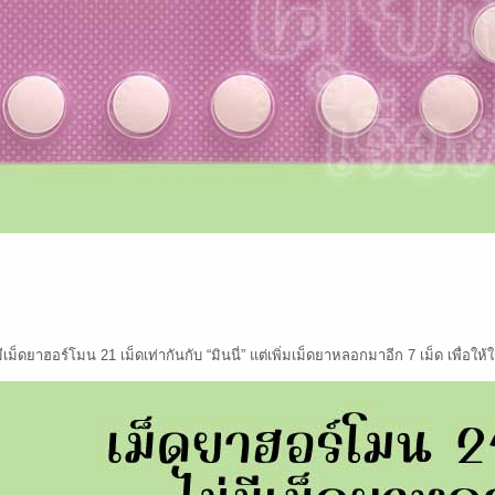
มีเม็ดยาฮอร์โมน 21 เม็ดเท่ากันกับ “มินนี่” แต่เพิ่มเม็ดยาหลอกมาอีก 7 เม็ด เพื่อให