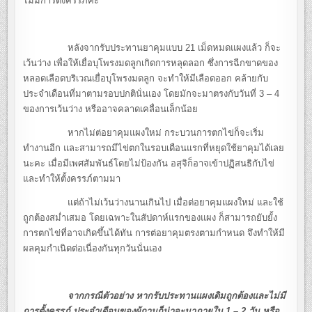
ไม่มีการตั้งครรภ์ค่ะ
หลังจากรับประทานยาคุมแบบ 21 เม็ดหมดแผงแล้ว ก็จะ
เว้นว่าง เพื่อให้เยื่อบุโพรงมดลูกเกิดการหลุดลอก ซึ่งการฉีกขาดของ
หลอดเลือดบริเวณเยื่อบุโพรงมดลูก จะทำให้มีเลือดออก คล้ายกับ
ประจำเดือนที่มาตามรอบปกตินั่นเอง โดยมักจะมาตรงกับวันที่ 3 – 4
ของการเว้นว่าง หรืออาจคลาดเคลื่อนเล็กน้อย
หากไม่ต่อยาคุมแผงใหม่ กระบวนการตกไข่ก็จะเริ่ม
ทำงานอีก และสามารถมีไข่ตกในรอบเดือนแรกที่หยุดใช้ยาคุมได้เลย
นะคะ เมื่อมีเพศสัมพันธ์โดยไม่ป้องกัน อสุจิก็อาจเข้าปฏิสนธิกับไข่
และทำให้ตั้งครรภ์ตามมา
แต่ถ้าไม่เว้นว่างนานเกินไป เมื่อต่อยาคุมแผงใหม่ และใช้
ถูกต้องสม่ำเสมอ โดยเฉพาะในสัปดาห์แรกของแผง ก็สามารถยับยั้ง
การตกไข่ที่อาจเกิดขึ้นได้ทัน การต่อยาคุมตรงตามกำหนด จึงทำให้มี
ผลคุมกำเนิดต่อเนื่องกันทุกวันนั่นเอง
จากกรณีตัวอย่าง หากรับประทานแผงเดิมถูกต้องและไม่มี
การตั้งครรภ์ ประจำเดือนของผู้ถามก็น่าจะมาภายใน 1 – 2 วัน หรือ