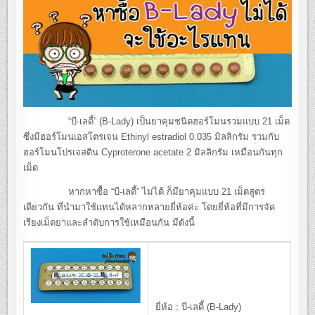
“บี-เลดี้” (B-Lady) เป็นยาคุมชนิดฮอร์โมนรวมแบบ 21 เม็ด
ซึ่งมีฮอร์โมนเอสโตรเจน Ethinyl estradiol 0.035 มิลลิกรัม รวมกับ
ฮอร์โมนโปรเจสติน Cyproterone acetate 2 มิลลิกรัม เหมือนกันทุก
เม็ด
หากหาซื้อ “บี-เลดี้” ไม่ได้ ก็มียาคุมแบบ 21 เม็ดสูตร
เดียวกัน ที่นำมาใช้แทนได้หลากหลายยี่ห้อค่ะ โดยยี่ห้อที่มีการจัด
เรียงเม็ดยาและลำดับการใช้เหมือนกัน มีดังนี้
ยี่ห้อ : บี-เลดี้ (B-Lady)