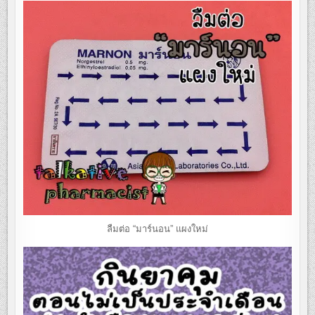
ลืมต่อ “มาร์นอน” แผงใหม่