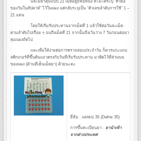
และมียาคุมแบบ 21 เม็ดอยู่ยี่ห้อหนึ่ง ที่ไม่ได้ระบุ “ตัวย่อ
ของวันในสัปดาห์” ไว้ในแผง แต่กลับระบุเป็น “ตัวเลขลำดับการใช้” 1 –
21 แทน
โดยให้เริ่มรับประทานจากเม็ดที่ 1 แล้วใช้ต่อวันละเม็ด
ตามลำดับไปเรื่อย ๆ จนถึงเม็ดที่ 21 จากนั้นจึงเว้นว่าง 7 วันก่อนต่อยา
คุมแผงถัดไป
และเพื่อให้ง่ายต่อการตรวจสอบประจำวัน ก็ควรแกะแถบ
สติกเกอร์ที่ขึ้นต้นแถวตรงกับวันที่เริ่มรับประทาน มาติดไว้ที่ส่วนบน
ของแผง (ด้านที่เห็นเม็ดยา) ด้วยนะคะ
ยี่ห้อ : แดฟเน่ 35 (Dafne 35)
การขึ้นทะเบียนยา :
ยานำเข้า
จากต่างประเทศ