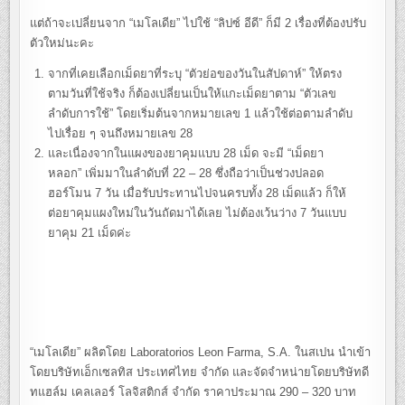
แต่ถ้าจะเปลี่ยนจาก “เมโลเดีย” ไปใช้ “ลิปซ์ อีดี” ก็มี 2 เรื่องที่ต้องปรับ
ตัวใหม่นะคะ
จากที่เคยเลือกเม็ดยาที่ระบุ “ตัวย่อของวันในสัปดาห์” ให้ตรง
ตามวันที่ใช้จริง ก็ต้องเปลี่ยนเป็นให้แกะเม็ดยาตาม “ตัวเลข
ลำดับการใช้” โดยเริ่มต้นจากหมายเลข 1 แล้วใช้ต่อตามลำดับ
ไปเรื่อย ๆ จนถึงหมายเลข 28
และเนื่องจากในแผงของยาคุมแบบ 28 เม็ด จะมี “เม็ดยา
หลอก” เพิ่มมาในลำดับที่ 22 – 28 ซึ่งถือว่าเป็นช่วงปลอด
ฮอร์โมน 7 วัน เมื่อรับประทานไปจนครบทั้ง 28 เม็ดแล้ว ก็ให้
ต่อยาคุมแผงใหม่ในวันถัดมาได้เลย ไม่ต้องเว้นว่าง 7 วันแบบ
ยาคุม 21 เม็ดค่ะ
“เมโลเดีย” ผลิตโดย Laboratorios Leon Farma, S.A. ในสเปน นำเข้า
โดยบริษัทเอ็กเซลทิส ประเทศไทย จำกัด และจัดจำหน่ายโดยบริษัทดี
ทแฮล์ม เคลเลอร์ โลจิสติกส์ จำกัด ราคาประมาณ 290 – 320 บาท