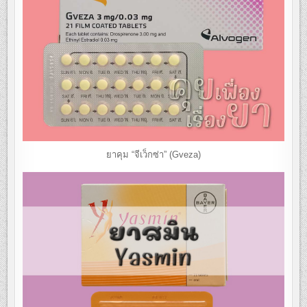
ยาคุม “จีเว็กซ่า” (Gveza)