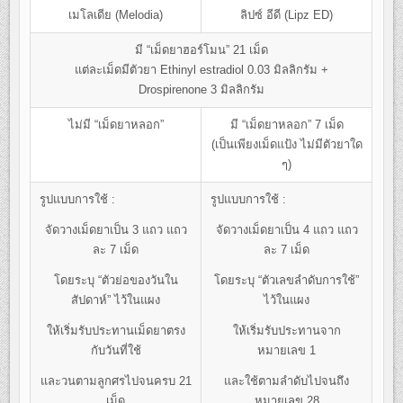
เมโลเดีย (Melodia)
ลิปซ์ อีดี (Lipz ED)
มี “เม็ดยาฮอร์โมน” 21 เม็ด
แต่ละเม็ดมีตัวยา Ethinyl estradiol 0.03 มิลลิกรัม +
Drospirenone 3 มิลลิกรัม
ไม่มี “เม็ดยาหลอก”
มี “เม็ดยาหลอก” 7 เม็ด
(เป็นเพียงเม็ดแป้ง ไม่มีตัวยาใด
ๆ)
รูปแบบการใช้ :
รูปแบบการใช้ :
จัดวางเม็ดยาเป็น 3 แถว แถว
จัดวางเม็ดยาเป็น 4 แถว แถว
ละ 7 เม็ด
ละ 7 เม็ด
โดยระบุ “ตัวย่อของวันใน
โดยระบุ “ตัวเลขลำดับการใช้”
สัปดาห์” ไว้ในแผง
ไว้ในแผง
ให้เริ่มรับประทานเม็ดยาตรง
ให้เริ่มรับประทานจาก
กับวันที่ใช้
หมายเลข 1
และวนตามลูกศรไปจนครบ 21
และใช้ตามลำดับไปจนถึง
เม็ด
หมายเลข 28