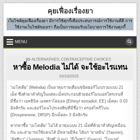
Skip
คุยเฟื่องเรื่องยา
to
content
เว็บไซต์คุยเฟื่องเรื่องยา มีการใช้คุกกี้เพื่อประสบการณ์การใช้งานที่ดี การ
ใช้งานเว็บไซต์ของเรา ถือเป็นการยอมรับนโยบายการใช้งานคุกกี้
MENU
POSTED
ALTERNATIVES
,
CONTRACEPTIVE CHOICES
IN
หาซื้อ Melodia ไม่ได้ จะใช้อะไรแทน
03/10/2025
“เมโลเดีย” (Melodia) เป็นยาคุมรายเดือนชนิดฮอร์โมนรวมแบบ 21
เม็ด ซึ่งตัวยาสำคัญในแต่ละเม็ดประกอบด้วยฮอร์โมนเอสโตรเจนที่
มีชื่อว่า เอทธินิล เอสตราไดออล (Ethinyl estradiol; EE) เม็ดละ 0.03
มิลลิกรัม และฮอร์โมนโปรเจสตินที่มีชื่อว่า ดรอสไพรีโนน
(Drospirenone; DRSP) อีกเม็ดละ 3 มิลลิกรัม
หากหาซื้อ “เมโลเดีย” ไม่ได้ ยาคุมแบบ 21 เม็ดที่ตัวยาสำคัญเหมือน
กัน และสามารถใช้แทนได้ มีหลายยี่ห้อ ได้แก่ “ยาสมิน” (Yasmin),
“จัสติมา” (Justima), “ลิปซ์” (Lipz), “จีเว็กซ่า” (Gveza), “โมนาส”