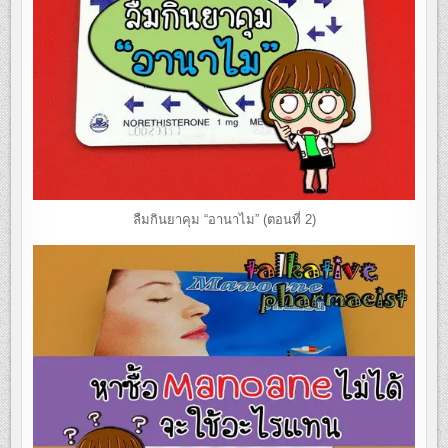
ลืมกินยาคุม “อานาไม” (ตอนที่ 2)