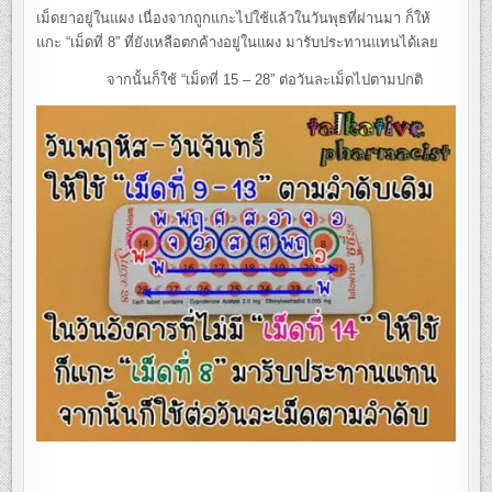
เม็ดยาอยู่ในแผง เนื่องจากถูกแกะไปใช้แล้วในวันพุธที่ผ่านมา ก็ให้
แกะ “เม็ดที่ 8” ที่ยังเหลือตกค้างอยู่ในแผง มารับประทานแทนได้เลย
จากนั้นก็ใช้ “เม็ดที่ 15 – 28” ต่อวันละเม็ดไปตามปกติ