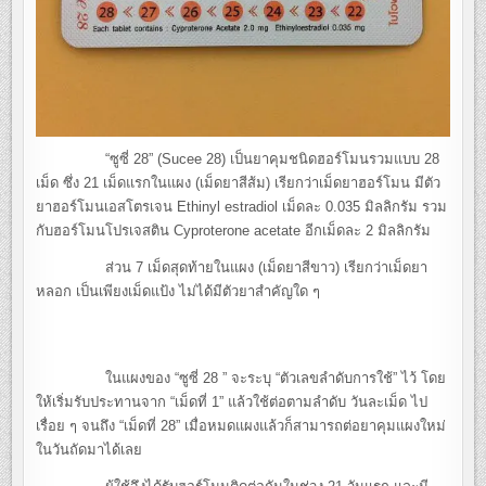
“ซูซี่ 28” (Sucee 28) เป็นยาคุมชนิดฮอร์โมนรวมแบบ 28
เม็ด ซึ่ง 21 เม็ดแรกในแผง (เม็ดยาสีส้ม) เรียกว่าเม็ดยาฮอร์โมน มีตัว
ยาฮอร์โมนเอสโตรเจน Ethinyl estradiol เม็ดละ 0.035 มิลลิกรัม รวม
กับฮอร์โมนโปรเจสติน Cyproterone acetate อีกเม็ดละ 2 มิลลิกรัม
ส่วน 7 เม็ดสุดท้ายในแผง (เม็ดยาสีขาว) เรียกว่าเม็ดยา
หลอก เป็นเพียงเม็ดแป้ง ไม่ได้มีตัวยาสำคัญใด ๆ
ในแผงของ “ซูซี่ 28 ” จะระบุ “ตัวเลขลำดับการใช้” ไว้ โดย
ให้เริ่มรับประทานจาก “เม็ดที่ 1” แล้วใช้ต่อตามลำดับ วันละเม็ด ไป
เรื่อย ๆ จนถึง “เม็ดที่ 28” เมื่อหมดแผงแล้วก็สามารถต่อยาคุมแผงใหม่
ในวันถัดมาได้เลย