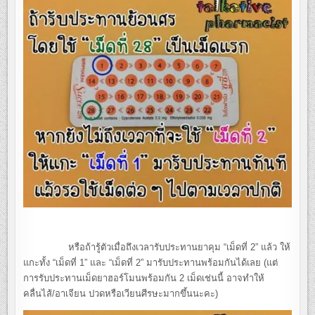
หรือถ้ารู้ตัวเมื่อถึงเวลารับประทานยาคุม “เม็ดที่ 2” แล้ว ให้
แกะทั้ง “เม็ดที่ 1” และ “เม็ดที่ 2” มารับประทานพร้อมกันได้เลย (แต่
การรับประทานเม็ดยาฮอร์โมนพร้อมกัน 2 เม็ดเช่นนี้ อาจทำให้
คลื่นไส้/อาเจียน ปวดหรือเวียนศีรษะมากขึ้นนะคะ)