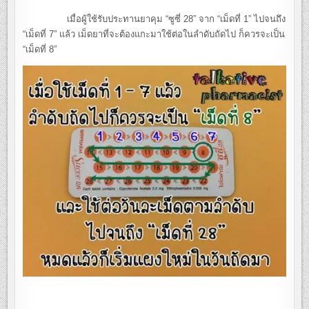
เมื่อผู้ใช้รับประทานยาคุม “ซูซี่ 28” จาก “เม็ดที่ 1” ไปจนถึง
“เม็ดที่ 7” แล้ว เม็ดยาที่จะต้องแกะมาใช้ต่อในลำดับถัดไป ก็ควรจะเป็น
“เม็ดที่ 8”