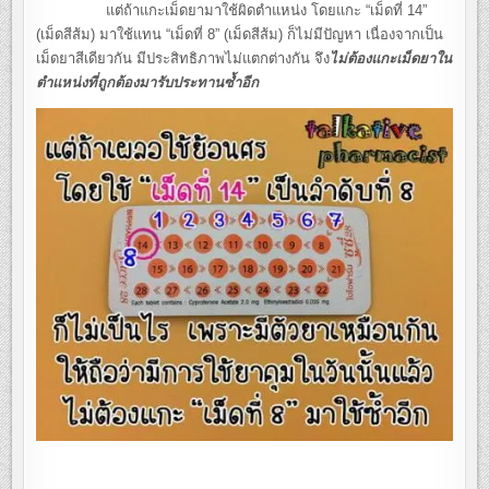
แต่ถ้าแกะเม็ดยามาใช้ผิดตำแหน่ง โดยแกะ “เม็ดที่ 14”
(เม็ดสีส้ม) มาใช้แทน “เม็ดที่ 8” (เม็ดสีส้ม) ก็ไม่มีปัญหา เนื่องจากเป็น
เม็ดยาสีเดียวกัน มีประสิทธิภาพไม่แตกต่างกัน จึง
ไม่ต้องแกะเม็ดยาใน
ตำแหน่งที่ถูกต้องมารับประทานซ้ำอีก