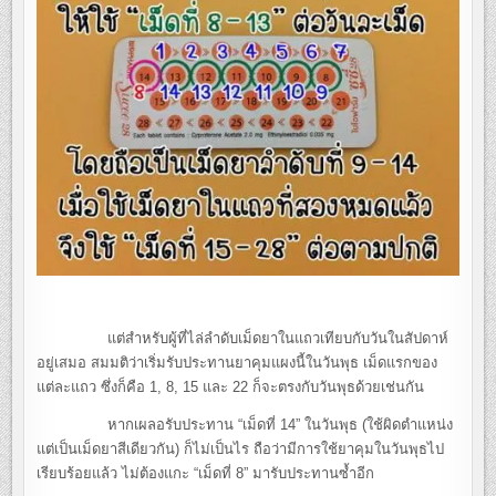
แต่สำหรับผู้ที่ไล่ลำดับเม็ดยาในแถวเทียบกับวันในสัปดาห์
อยู่เสมอ สมมติว่าเริ่มรับประทานยาคุมแผงนี้ในวันพุธ เม็ดแรกของ
แต่ละแถว ซึ่งก็คือ 1, 8, 15 และ 22 ก็จะตรงกับวันพุธด้วยเช่นกัน
หากเผลอรับประทาน “เม็ดที่ 14” ในวันพุธ (ใช้ผิดตำแหน่ง
แต่เป็นเม็ดยาสีเดียวกัน) ก็ไม่เป็นไร ถือว่ามีการใช้ยาคุมในวันพุธไป
เรียบร้อยแล้ว ไม่ต้องแกะ “เม็ดที่ 8” มารับประทานซ้ำอีก