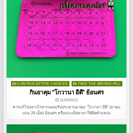
Posted
CONTRACEPTIVE CHOICES
TAKE THE WRONG PILL
in
กินยาคุม “โกวานา อีดี” ย้อนศร
31/03/2022
ควรแก้ไขอย่างไรหากเผลอรับประทานยาคุม “โกวานา อีดี” (ยาคุม
แบบ 28 เม็ด) ย้อนศร หรือแกะเม็ดยามาใช้ผิดตำแหน่ง