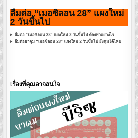
ลืมต่อ “เมอซิลอน 28” แผงใหม่
2 วันขึ้นไป
ลืมต่อ “เมอซิลอน 28” แผงใหม่ 2 วันขึ้นไป ต้องทำอย่างไร
ลืมต่อยาคุม “เมอซิลอน 28” แผงใหม่ 2 วันขึ้นไป ยังคุมได้ไหม
เรื่องที่คุณอาจสนใจ