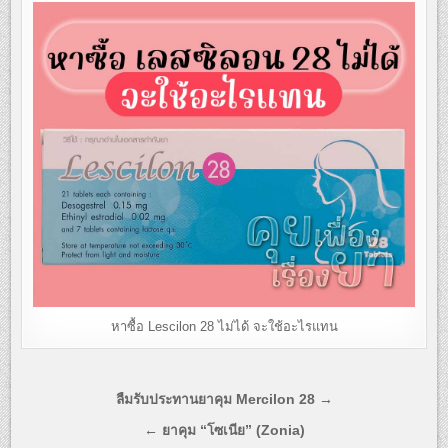
หาซื้อ Lescilon 28 ไม่ได้ จะใช้อะไรแทน
แนะแนว
ลืมรับประทานยาคุม Mercilon 28 →
เรื่อง
← ยาคุม “โซเนีย” (Zonia)