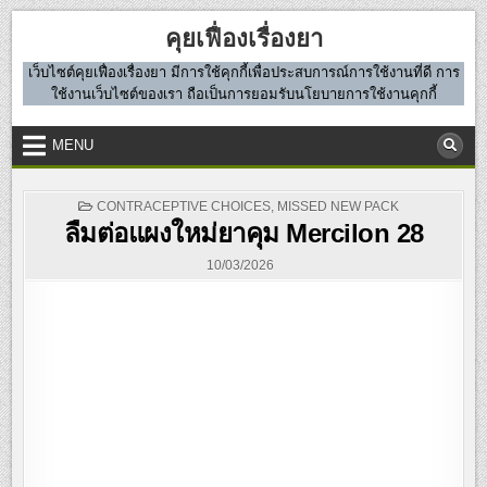
Skip
คุยเฟื่องเรื่องยา
to
content
เว็บไซต์คุยเฟื่องเรื่องยา มีการใช้คุกกี้เพื่อประสบการณ์การใช้งานที่ดี การ
ใช้งานเว็บไซต์ของเรา ถือเป็นการยอมรับนโยบายการใช้งานคุกกี้
MENU
POSTED
CONTRACEPTIVE CHOICES
,
MISSED NEW PACK
IN
ลืมต่อแผงใหม่ยาคุม Mercilon 28
10/03/2026