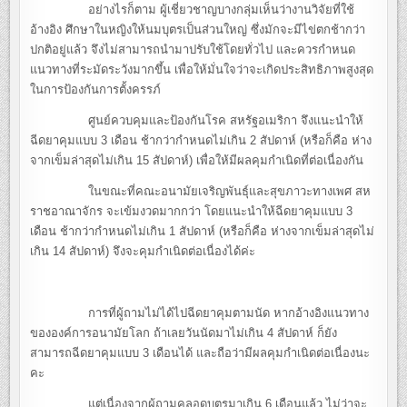
อย่างไรก็ตาม ผู้เชี่ยวชาญบางกลุ่มเห็นว่างานวิจัยที่ใช้
อ้างอิง ศึกษาในหญิงให้นมบุตรเป็นส่วนใหญ่ ซึ่งมักจะมีไข่ตกช้ากว่า
ปกติอยู่แล้ว จึงไม่สามารถนำมาปรับใช้โดยทั่วไป และควรกำหนด
แนวทางที่ระมัดระวังมากขึ้น เพื่อให้มั่นใจว่าจะเกิดประสิทธิภาพสูงสุด
ในการป้องกันการตั้งครรภ์
ศูนย์ควบคุมและป้องกันโรค สหรัฐอเมริกา จึงแนะนำให้
ฉีดยาคุมแบบ 3 เดือน ช้ากว่ากำหนดไม่เกิน 2 สัปดาห์ (หรือก็คือ ห่าง
จากเข็มล่าสุดไม่เกิน 15 สัปดาห์) เพื่อให้มีผลคุมกำเนิดที่ต่อเนื่องกัน
ในขณะที่คณะอนามัยเจริญพันธุ์และสุขภาวะทางเพศ สห
ราชอาณาจักร จะเข้มงวดมากกว่า โดยแนะนำให้ฉีดยาคุมแบบ 3
เดือน ช้ากว่ากำหนดไม่เกิน 1 สัปดาห์ (หรือก็คือ ห่างจากเข็มล่าสุดไม่
เกิน 14 สัปดาห์) จึงจะคุมกำเนิดต่อเนื่องได้ค่ะ
การที่ผู้ถามไม่ได้ไปฉีดยาคุมตามนัด หากอ้างอิงแนวทาง
ขององค์การอนามัยโลก ถ้าเลยวันนัดมาไม่เกิน 4 สัปดาห์ ก็ยัง
สามารถฉีดยาคุมแบบ 3 เดือนได้ และถือว่ามีผลคุมกำเนิดต่อเนื่องนะ
คะ
แต่เนื่องจากผู้ถามคลอดบุตรมาเกิน 6 เดือนแล้ว ไม่ว่าจะ