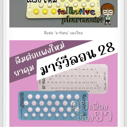
ลืมต่อ “อาร์เดน” แผงใหม่