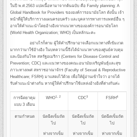
ในปี พ.ศ.2563 แปลเนื้อหามาจากต้นฉบับ คือ Family planning: A
Global Handbook for Providers ขององค์การอนามัยโลก ดังนั้น เจ้า
หน้าที่ผู้ให้บริการวางแผนครอบครัว และบุคลากรทางการแพทย์อื่น ๆ
อาจให้คำแนะนำโดยอ้างอิงจากแนวทางขององค์การอนามัยโลก
(World Health Organization; WHO) เป็นหลักนะคะ
อย่างไรก็ตาม ผู้ให้คำปรึกษาอาจเลือกแนวทางที่เข้มงวด
มากกว่ามาใช้อ้างอิง ในบทความนี้จึงได้นำแนวทางของศูนย์ควบคุม
และป้องกันโรค สหรัฐอเมริกา (Centers for Disease Control and
Prevention; CDC) และแนวทางของคณะอนามัยเจริญพันธุ์และสุข
ภาวะทางเพศ สหราชอาณาจักร (Faculty of Sexual & Reproductive
Healthcare; FSRH) มาแสดงไว้ด้วย เพื่อให้ผู้อ่านเข้าใจว่า อาจได้
รับคำแนะนำต่างกัน หากผู้ให้คำปรึกษาใช้แหล่งอ้างอิงที่ต่างกันค่ะ
1, 2
3
4
การฉีดยาคุม
WHO
CDC
FSRH
แบบ 3 เดือน
ตามกำหนด
นัดฉีดเข็มถัด
นัดฉีดเข็มถัด
นัดฉีดเข็มถัด
ไป
ไป
ไป
ห่างจากเข็ม
ห่างจากเข็ม
ห่างจากเข็ม