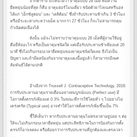
จากตาราง จะเห็นได้ว่า ยาคุมแบบ 28 เม็ด ที่มีความ
ยืดหยุ่นน้อยที่สุด ก็คือ ยาคุมฮอร์โมนเดี่ยว ชนิดตัวยาไลเนสทรีนอล
ได้แก่ “เอ็กซ์ลูตอน” และ “เดลิต้อน” ซึ่งถ้ารับประทานช้าเกิน 3 ชั่วโมง
หรือมีระยะห่างระหว่างเม็ด มากกว่า 27 ชั่วโมง ก็จะไม่สามารถคุม
กำเนิดต่อเนื่องได้
ดังนั้น แม้จะไม่ทราบว่ายาคุมแบบ 28 เม็ดที่ผู้ถามใช้อยู่
คือยี่ห้ออะไร หรือเป็นยาคุมชนิดใด แต่เมื่อรับประทานช้าเพียงแค่ 20
นาที ซึ่งไม่เกินกรอบเวลายืดหยุ่นของยาคุมชนิดใดเลย จึงไม่เป็น
ปัญหา และถ้ามีผลป้องกันจากยาคุมแผงนี้อยู่แล้ว ก็สามารถมีเพศ
สัมพันธ์ได้ตามปกติ
อ้างอิงจาก Trussell J. Contraceptive Technology, 2018.
การรับประทานยาคุมรายเดือนอย่างสมบูรณ์แบบ (Perfect use) มี
โอกาสตั้งครรภ์เพียงแค่ 0.3% ในขณะที่การใช้โดยทั่ว ๆ ไปอย่างไม่
เคร่งครัด (Typical use) อาจทำให้โอกาสตั้งครรภ์เพิ่มขึ้นเป็น 7%
ชี้ให้เห็นว่า หากรับประทานยาคุมไม่ตรงเวลาอยู่บ่อย ๆ ต่อ
ให้จะไม่เกินกรอบเวลายืดหยุ่น แต่ประสิทธิภาพในการป้องกันการตั้ง
ครรภ์ก็อาจลดลง หรือด้อยกว่าการรับประทานที่ถูกต้องและตรงเวลา