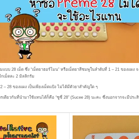
ม็ด ซึ่ง “เม็ดยาฮอร์โมน” หรือเม็ดยาสีชมพูในลำดับที่ 1 – 21 ของแผง จะมีฮ
กเม็ดละ 2 มิลลิกรัม
8 ของแผง เป็นเพียงเม็ดแป้ง ไม่ได้มีตัวยาสำคัญใด ๆ
ันที่นำมาใช้แทนได้ก็คือ “ซูซี่ 28” (Sucee 28) นะคะ ซึ่งนอกจากจะมีประสิทธ