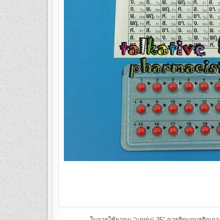
ในการใช้ยาคุม “แดฟเน่ 35” ควรติดแถบสติกเกอร์สำหรับวั