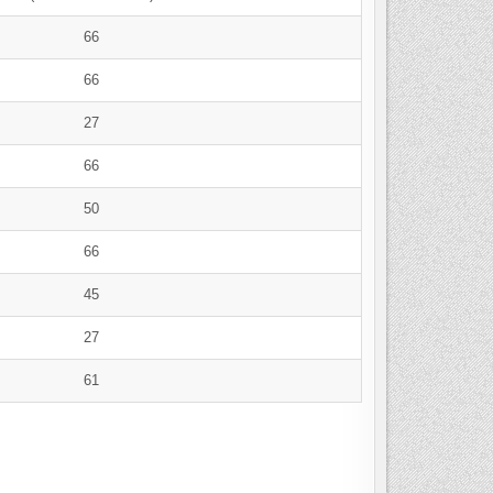
66
66
27
66
50
66
45
27
61