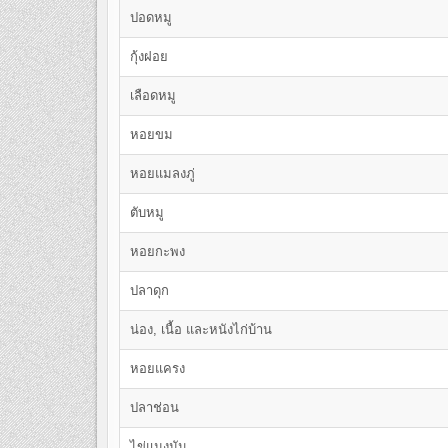
ปอดหมู
กุ้งฝอย
เลือดหมู
หอยขม
หอยแมลงภู่
ตับหมู
หอยกะพง
ปลาดุก
น่อง, เนื้อ และหนังไก่บ้าน
หอยแครง
ปลาช่อน
ไข่แมงมัน