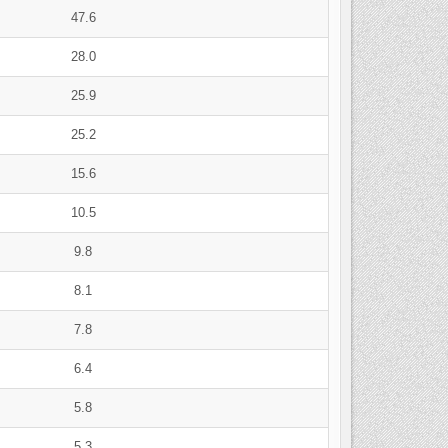
47.6
28.0
25.9
25.2
15.6
10.5
9.8
8.1
7.8
6.4
5.8
5.3