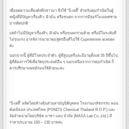
เพื่อลดความเสี่ยงดังที่กล่าวมา จึงใช้ “บี-เลดี้” สำหรับคุมกำเนิดในผู้
หญิงที่มีปัญหาเรื่องสิว, ผิวมัน หรือขนดก จากการมีฮอร์โมนเพศชาย
มากผิดปกติ
แต่ถ้าไม่มีปัญหาเรื่องสิว, ผิวมัน หรือขนดกร่วมด้วย หรือมีในระดับที่
ไม่รุนแรง อาจพิจารณายาคุมสูตรอื่นที่ไม่ใช้ Cyproterone acetate
ค่ะ
นอกจากนี้ ผู้ที่มีโรคประจำตัว, ผู้ที่สูบบุหรี่และมีอายุตั้งแต่ 35 ปีขึ้นไป,
ผู้ที่ต้องการใช้เพื่อวัตถุประสงค์อื่น ๆ นอกเหนือจากการคุมกำเนิด ก็
ควรปรึกษาแพทย์ก่อนใช้ด้วยนะคะ
“บี-เลดี้” ผลิตโดยห้างหุ้นส่วนสามัญนิติบุคคล โรงงานเภสัชกรรม พอน
ด์เคมีคอล ประเทศไทย (POND’S Chemical Thailand R.O.P.) และ
จัดจำหน่ายโดยบริษัท มาซา แลบ จำกัด (MASA Lab Co.,Ltd.) มี
ราคาประมาณ 100 – 130 บาทค่ะ