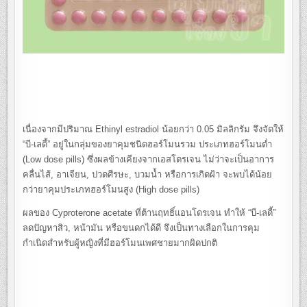
เนื่องจากมีปริมาณ Ethinyl estradiol น้อยกว่า 0.05 มิลลิกรัม จึงจัดให้
“บี-เลดี้” อยู่ในกลุ่มของยาคุมชนิดฮอร์โมนรวม ประเภทฮอร์โมนต่ำ
(Low dose pills) ซึ่งผลข้างเคียงจากเอสโตรเจน ไม่ว่าจะเป็นอาการ
คลื่นไส้, อาเจียน, ปวดศีรษะ, บวมน้ำ หรือการเกิดฝ้า จะพบได้น้อย
กว่ายาคุมประเภทฮอร์โมนสูง (High dose pills)
ผลของ Cyproterone acetate ที่ต้านฤทธิ์แอนโดรเจน ทำให้ “บี-เลดี้”
ลดปัญหาสิว, หน้ามัน หรือขนดกได้ดี จึงเป็นทางเลือกในการคุม
กำเนิดสำหรับผู้หญิงที่มีฮอร์โมนเพศชายมากผิดปกติ