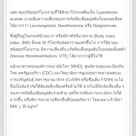
แต่ยาคุมชนิดฮอร์โมนรวมที่ใช้ตัวยาโปรเจสตินเป็น Cyproterone
acetate อาจเพิ่มความเสี่ยงของการเกิดลิ่มเลือดอุดตันในหลอดเลือด
ได้มากกว่า Levonorgestrel, Norethisterone หรือ Norgestimate
ซึ่งผู้ที่อยู่ในเกณฑ์อ้วนมาก หรือมีค่าดัชนีมวลกาย (Body mass
index; BMI) ตั้งแต่ 30 กิโลกรัมต่อตารางเมตรขึ้นไป การใช้ยาคุม
ชนิดฮอร์โมนรวม มีความเสี่ยงที่จะเกิดลิ่มเลือดอุดตันในหลอดเลือดดำ
(Venous thromboembolism; VTE) ได้มากกว่าผู้ที่ไม่ใช้
แม้แนวทางขององค์การอนามัยโลก (WHO), ศูนย์ควบคุมและป้องกัน
โรค สหรัฐอเมริกา (CDC) และวิทยาลัยการดูแลสุขภาพทางเพศและ
การเจริญพันธุ์ สหราชอาณาจักร (CoSRH หรือชื่อเดิม FSRH) จะไม่
ถือเป็นข้อจำกัดให้ต้องหลีกเลี่ยงหรือห้ามใช้ หากไม่มีปัจจัยเสี่ยงอื่น ๆ
ของการเกิดลิ่มเลือดอุดตันร่วมด้วย แต่ก็ควรเพิ่มความระมัดระวังให้
มากขึ้น หรือพิจารณาทางเลือกอื่นที่ปลอดภัยกว่า โดยเฉพาะถ้ามีค่า
2
BMI
>
35 kg/m