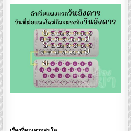
เรื่องที่คุณอาจสนใจ