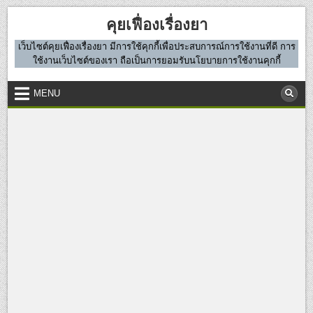
Skip
คุยเฟื่องเรื่องยา
to
content
เว็บไซต์คุยเฟื่องเรื่องยา มีการใช้คุกกี้เพื่อประสบการณ์การใช้งานที่ดี การ
ใช้งานเว็บไซต์ของเรา ถือเป็นการยอมรับนโยบายการใช้งานคุกกี้
MENU