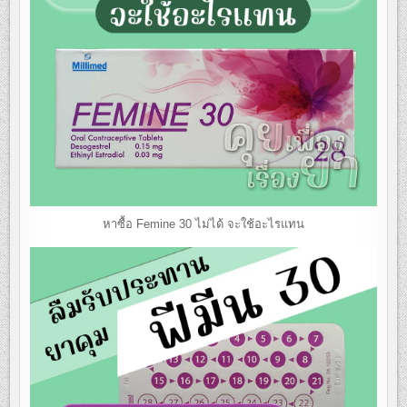
หาซื้อ Femine 30 ไม่ได้ จะใช้อะไรแทน