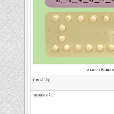
คาเมลล่า (Camella
ตัวยาสำคัญ :
รูปแบบการใช้ :