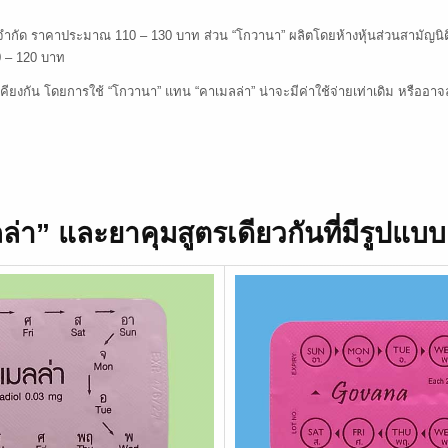
จำกัด ราคาประมาณ 110 – 130 บาท ส่วน “โกวานา” ผลิตโดยห้างหุ้นส่วนสามัญ
 – 120 บาท
้เคียงกัน โดยการใช้ “โกวานา” แทน “คาเมลล่า” น่าจะมีค่าใช้จ่ายเท่าเดิม หรืออาจ
่า” และยาคุมสูตรเดียวกันที่มีรูปแบบ