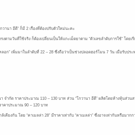
านา อีดี” ก็มี 2 เรื่องที่ต้องปรับตัวใหม่นะคะ
ห้ตรงตามวันที่ใช้จริง ก็ต้องเปลี่ยนเป็นให้แกะเม็ดยาตาม “ตัวเลขลำดับการใช้” โดย
ก” เพิ่มมาในลำดับที่ 22 – 28 ซึ่งถือว่าเป็นช่วงปลอดฮอร์โมน 7 วัน เมื่อรับปร
า จำกัด ราคาประมาณ 110 – 130 บาท ส่วน “โกวานา อีดี” ผลิตโดยห้างหุ้นส่วน
ีราคาประมาณ 90 – 120 บาท
เคียงกัน โดย “คาเมลล่า 28” มีราคาเท่ากับ “คาเมลล่า” ซึ่งอาจเท่ากันหรือมากกว่