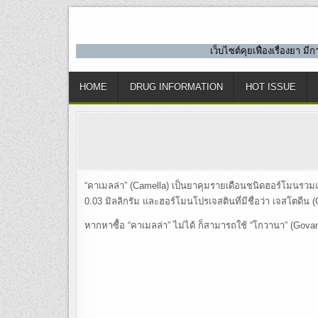
Skip
to
content
เว็บไซต์คุยเฟื่องเรื่องยา 
HOME
DRUG INFORMATION
HOT ISSUE
“คาเมลล่า” (Camella) เป็นยาคุมรายเดือนชนิดฮอร์โมนรวมแบ
0.03 มิลลิกรัม และฮอร์โมนโปรเจสตินที่มีชื่อว่า เจสโตดีน 
หากหาซื้อ “คาเมลล่า” ไม่ได้ ก็สามารถใช้ “โกวานา” (Gov