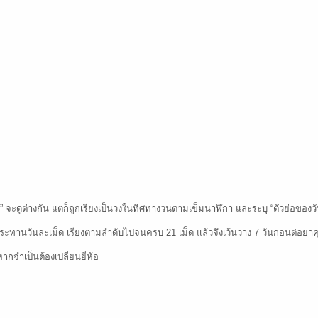
ะดูต่างกัน แต่ก็ถูกเรียงเป็นวงในทิศทางวนตามเข็มนาฬิกา และระบุ “ตัวย่อของวัน
ับประทานวันละเม็ด เรียงตามลำดับไปจนครบ 21 เม็ด แล้วจึงเว้นว่าง 7 วันก่อนต่อยา
ากจำเป็นต้องเปลี่ยนยี่ห้อ