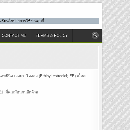
ยอมรับนโยบายการใช้งานคุกกี้
CONTACT ME
TERMS & POLICY
อทธินิล เอสตราไดออล (Ethinyl estradiol; EE) เม็ดละ
1 เม็ดเหมือนกันอีกด้วย