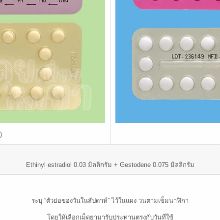
)
Ethinyl estradiol 0.03 มิลลิกรัม + Gestodene 0.075 มิลลิกรัม
ระบุ “ตัวย่อของวันในสัปดาห์” ไว้ในแผง วนตามเข็มนาฬิกา
โดยให้เลือกเม็ดยามารับประทานตรงกับวันที่ใช้