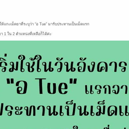
็ให้แกะเม็ดยาที่ระบุว่า “อ Tue” มารับประทานเป็นเม็ดแรก
 1 ใน 2 ตำแหน่งที่เหลือก็ได้ค่ะ