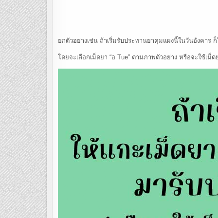
ยกตัวอย่างเช่น ถ้าเริ่มรับประทานยาคุมแผงนี้ในวันอังคาร ก
โดยจะเลือกเม็ดยา “อ Tue” ตามภาพตัวอย่าง หรือจะใช้เม็ดยา