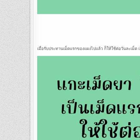
เมื่อรับประทานเม็ดแรกของแผงไปแล้ว ก็ให้ใช้ต่อวันละเม็ด เ