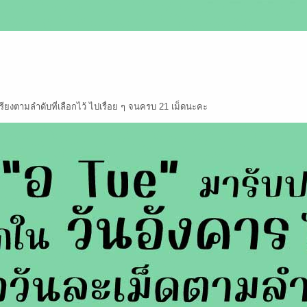
รียงตามลำดับที่เลือกไว้ ไปเรื่อย ๆ จนครบ 21 เม็ดนะคะ