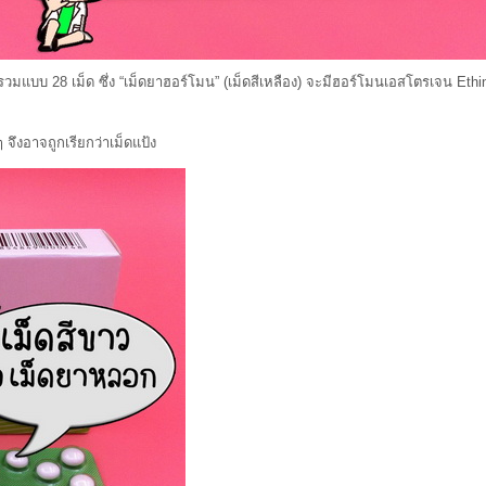
ม็ด ซึ่ง “เม็ดยาฮอร์โมน” (เม็ดสีเหลือง) จะมีฮอร์โมนเอสโตรเจน Ethinyl es
งอาจถูกเรียกว่าเม็ดแป้ง