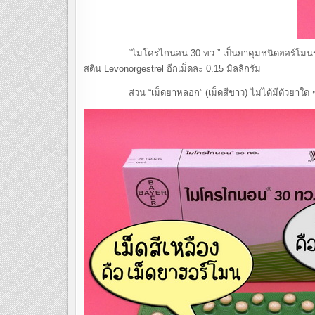
“ไมโครไกนอน 30 ทว.” เป็นยาคุมชนิดฮอร์โมนรวมแบบ 28 เ
สติน Levonorgestrel อีกเม็ดละ 0.15 มิลลิกรัม
ส่วน “เม็ดยาหลอก” (เม็ดสีขาว) ไม่ได้มีตัวยาใด ๆ จึ