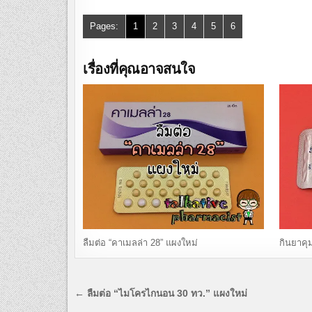
Pages:
1
2
3
4
5
6
เรื่องที่คุณอาจสนใจ
ลืมต่อ “คาเมลล่า 28” แผงใหม่
กินยาคุม
แนะแนว
← ลืมต่อ “ไมโครไกนอน 30 ทว.” แผงใหม่