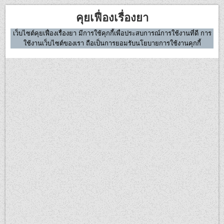
Skip
คุยเฟื่องเรื่องยา
to
content
เว็บไซต์คุยเฟื่องเรื่องยา มีการใช้คุกกี้เพื่อประสบการณ์การใช้งานที่ดี การ
ใช้งานเว็บไซต์ของเรา ถือเป็นการยอมรับนโยบายการใช้งานคุกกี้