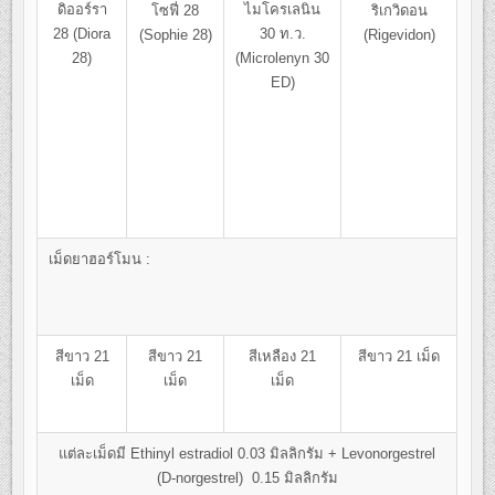
ดิออร์รา
ไมโครเลนิน
โซฟี่ 28
ริเกวิดอน
28 (Diora
30 ท.ว.
(Sophie 28)
(Rigevidon)
28)
(Microlenyn 30
ED)
เม็ดยาฮอร์โมน :
สีขาว 21
สีขาว 21
สีเหลือง 21
สีขาว 21 เม็ด
เม็ด
เม็ด
เม็ด
แต่ละเม็ดมี Ethinyl estradiol 0.03 มิลลิกรัม + Levonorgestrel
(D-norgestrel) 0.15 มิลลิกรัม