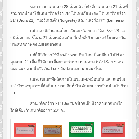
นอกจากยาคุมแบบ 28 เม็ดแล้ว ก็ยังมียาคุมแบบ 21 เม็ดที่
สามารถนำมาใช้แทน “ดิออร์รา 28” ได้เช่นกันนะคะ ได้แก่ “ดิออร์รา
21” (Diora 21), “นอร์เกสเต้” (Norgeste) และ “เลอร์เมร่า” (Lermera)
แม้ว่าจะมีจำนวนเม็ดยาในแผงน้อยกว่า “ดิออร์รา 28” แต่
ก็มีเม็ดยาฮอร์โมน 21 เม็ดเหมือนกัน อีกทั้งมีปริมาณฮอร์โมนเท่ากัน
ประสิทธิภาพจึงไม่แตกต่างกัน
แต่ก็มีวิธีการใช้ที่ต่างไปจากเดิม โดยเมื่อเปลี่ยนไปใช้ยา
คุมแบบ 21 เม็ด ก็ให้แกะเม็ดยามารับประทานตามวันไปเรื่อย ๆ จน
หมดแผง จากนั้นจึงเว้นว่าง 7 วันก่อนต่อยาคุมแผงใหม่
แม้จะเป็นยาที่ผลิตภายในประเทศเหมือนกัน แต่ “เลอร์เม
ร่า” มีราคาสูงกว่ายี่ห้ออื่น ๆ มาก อีกทั้งไม่ค่อยพบการจำหน่ายในร้าน
ยา
ส่วน “ดิออร์รา 21” และ “นอร์เกสเต้” มีราคาเท่ากันหรือ
ใกล้เคียงกันกับ “ดิออร์รา 28” ค่ะ