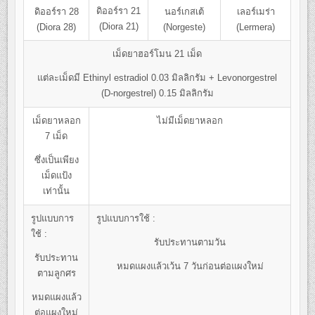
ดิออร์รา 21
ดิออร์รา 28
นอร์เกสเต้
เลอร์เมร่า
(Diora 21)
(Diora 28)
(Norgeste)
(Lermera)
เม็ดยาฮอร์โมน 21 เม็ด
แต่ละเม็ดมี Ethinyl estradiol 0.03 มิลลิกรัม + Levonorgestrel
(D-norgestrel) 0.15 มิลลิกรัม
เม็ดยาหลอก
ไม่มีเม็ดยาหลอก
7 เม็ด
ซึ่งเป็นเพียง
เม็ดแป้ง
เท่านั้น
รูปแบบการ
รูปแบบการใช้ :
ใช้ :
รับประทานตามวัน
รับประทาน
หมดแผงแล้วเว้น 7 วันก่อนต่อแผงใหม่
ตามลูกศร
หมดแผงแล้ว
ต่อแผงใหม่