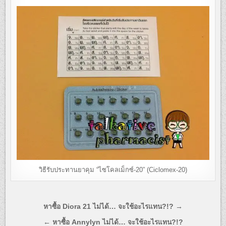
วิธีรับประทานยาคุม “ไซโคลเม็กซ์-20” (Ciclomex-20)
แนะแนว
หาซื้อ Diora 21 ไม่ได้… จะใช้อะไรแทน?!? →
เรื่อง
← หาซื้อ Annylyn ไม่ได้… จะใช้อะไรแทน?!?