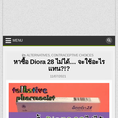
MENU
POSTED
ALTERNATIVES
,
CONTRACEPTIVE CHOICES
IN
หาซื้อ Diora 28 ไม่ได้… จะใช้อะไร
แทน?!?
11/07/2021