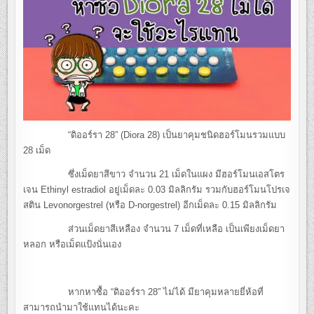
“ดิออร์รา 28” (Diora 28) เป็นยาคุมชนิดฮอร์โมนรวมแบบ
28 เม็ด
ซึ่งเม็ดยาสีขาว จำนวน 21 เม็ดในแผง มีฮอร์โมนเอสโตร
เจน Ethinyl estradiol อยู่เม็ดละ 0.03 มิลลิกรัม รวมกับฮอร์โมนโปรเจ
สติน Levonorgestrel (หรือ D-norgestrel) อีกเม็ดละ 0.15 มิลลิกรัม
ส่วนเม็ดยาสีเหลือง จำนวน 7 เม็ดที่เหลือ เป็นเพียงเม็ดยา
หลอก หรือเม็ดแป้งนั่นเอง
หากหาซื้อ “ดิออร์รา 28” ไม่ได้ มียาคุมหลายยี่ห้อที่
สามารถนำมาใช้แทนได้นะคะ