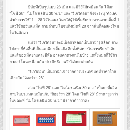
ยี่ห้อที่เป็นรูปแบบ 28 เม็ด และมีวิธีใช้เหมือนกัน ได้แก่
“โซฟี่ 28”, “ไมโครเลนิน 30 ท.ว.” และ “ริเกวิดอน” ซึ่งจะระบุ “ตัวเลข
ลำดับการใช้” 1 – 28 ไว้ในแผง โดยให้ผู้ใช้เริ่มรับประทานจากเม็ดที่ 1
แล้วใช้ต่อวันละเม็ด ตามลำดับ ไปจนถึงเม็ดที่ 28 จากนั้นก็ต่อแผงใหม่
ในวันถัดมา
แม้ว่า “ริเกวิดอน” จะมีเม็ดยาหลอกเป็นยาบำรุงเลือด ต่าง
ไปจากยี่ห้ออื่นที่เป็นแค่เพียงเม็ดแป้ง อีกทั้งทิศทางในการเรียงลำดับ
และสีของเม็ดยาแต่ละยี่ห้อ อาจแตกต่างกันไปบ้าง แต่ทั้งหมดก็ใช้ตัว
ยาฮอร์โมนเหมือนกัน ประสิทธิภาพจึงไม่แตกต่างกัน
“ริเกวิดอน” เป็นยานำเข้าจากต่างประเทศ แต่มีราคาใกล้
เคียงกับ “ดิออร์รา 28”
ส่วน “โซฟี่ 28” และ “ไมโครเลนิน 30 ท.ว.” เป็นยาที่ผลิต
ภายในประเทศเหมือนกับ “ดิออร์รา 28” โดย “โซฟี่ 28” มีราคาสูงกว่า
ในขณะที่ “ไมโครเลนิน 30 ท.ว.” มีราคาต่ำกว่าค่ะ